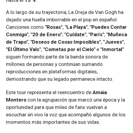
hasta el
15 %
.
A lo largo de su trayectoria, La Oreja de Van Gogh ha
dejado una huella imborrable en el pop en español.
Canciones como
"Rosas"
,
"La Playa"
,
"Puedes Contar
Conmigo"
,
"20 de Enero"
,
"Cuídate"
,
"París"
,
"Muñeca
de Trapo"
,
"Deseos de Cosas Imposibles"
,
"Jueves"
,
"El Último Vals"
,
"Cometas por el Cielo"
e
"Inmortal"
siguen formando parte de la banda sonora de
millones de personas y continúan sumando
reproducciones en plataformas digitales,
demostrando que su legado permanece intacto.
Este tour representa el reencuentro de
Amaia
Montero
con la agrupación que marcó una época y la
oportunidad para que miles de fans vuelvan a
escuchar en vivo la voz que acompañó algunos de los
momentos más importantes de sus vidas.