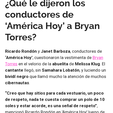
¿Qué le dijeron los
conductores de
‘América Hoy’ a Bryan
Torres?
Ricardo Rondón
y
Janet Barboza
, conductores de
‘América Hoy’
, cuestionaron la vestimenta de
Bryan
Torres
en el velorio de la
abuelita
de
Melissa Klug
. El
cantante
llegó, sin
Samahara Lobatón
, y luciendo un
bividí negro
que llamó mucho la atención de muchos
cibernautas
.
“Creo que hay sitios para cada vestuario, un poco
de respeto, nada te cuesta comprar un polo de 10
soles y estar acorde, es una señal de respeto”
,
mencionó Ricardo Rondón en 'América Hoy' luego de