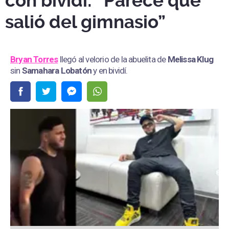
con bividí: “Parece que
salió del gimnasio”
Bryan Torres
llegó al velorio de la abuelita de
Melissa Klug
sin
Samahara Lobatón
y en bividí.