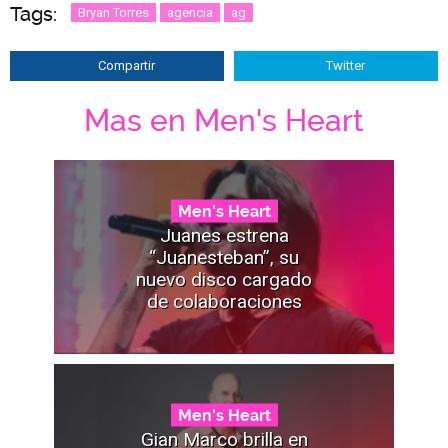
Tags:
Bryan Torres
agencia
ag
Compartir
Twitter
Mas en Men's Heart
Men's Heart
Juanes estrena
“Juanesteban”, su
nuevo disco cargado
de colaboraciones
Men's Heart
Gian Marco brilla en