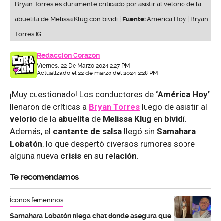
Bryan Torres es duramente criticado por asistir al velorio de la
abuelita de Melissa Klug con bividí |
Fuente:
América Hoy | Bryan
Torres IG
Redacción Corazón
Viernes, 22 De Marzo 2024 2:27 PM
Actualizado el 22 de marzo del 2024 2:28 PM
¡Muy cuestionado! Los conductores de
‘América Hoy’
llenaron de críticas a
Bryan Torre
s
luego de asistir al
velorio
de la
abuelita
de
Melissa Klug
en
bividí
.
Además, el
cantante de salsa
llegó sin
Samahara
Lobatón
, lo que despertó diversos rumores sobre
alguna nueva
crisis
en su
relación
.
Te recomendamos
Íconos femeninos
Samahara Lobatón niega chat donde asegura que