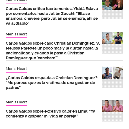
Carlos Galdós criticó fuertemente a Yiddá Eslava
por comentarios hacia Julián Zucchi: “Ella se
enamora, chévere, pero Julián se enamora, ahí se
va al diablo”
Men's Heart
Carlos Galdós sobre caso Christian Domínguez: "A
Melissa Paredes un poco más y le quitan hasta la
nacionalidad y cuando le pasa a Christian
Domínguez que 'canchero'"
Men's Heart
¿Carlos Galdós respalda a Christian Domínguez?:
“Me parece que es la víctima de una gestión de
padres”
Men's Heart
Carlos Galdós sobre excesivo calor en Lima: “Ya
comienza a golpear mi vida en pareja”