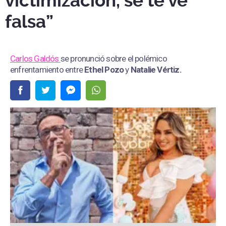
victimización, se te ve
falsa”
Carlos Galdós
se pronunció sobre el polémico
enfrentamiento entre
Ethel Pozo
y
Natalie Vértiz.