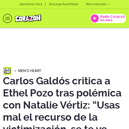
Aprendo en Casa
Descarga AudioPlayer
Más estaciones
Radio Corazón
en vivo
MEN'S HEART
Carlos Galdós critica a
Ethel Pozo tras polémica
con Natalie Vértiz: “Usas
mal el recurso de la