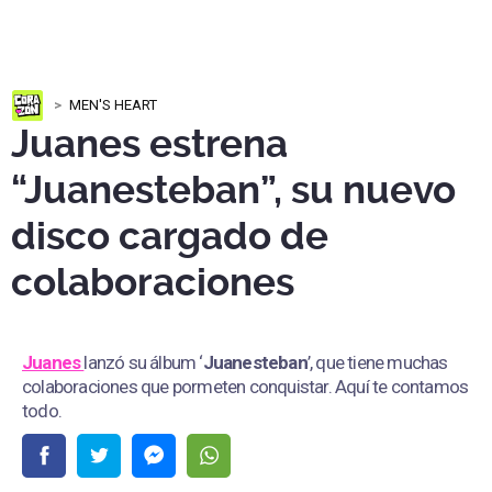
MEN'S HEART
Juanes estrena
“Juanesteban”, su nuevo
disco cargado de
colaboraciones
Juanes
lanzó su álbum ‘
Juanesteban
’, que tiene muchas
colaboraciones que pormeten conquistar. Aquí te contamos
todo.