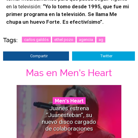
en la televisión:
“Yo lo tomo desde 1995, que fue mi
primer programa en la televisión. Se llama Me
chupa un huevo Forte. Es efectivísimo”.
Tags:
carlos galdós
ethel pozo
agencia
ag
Compartir
Twitter
Mas en Men's Heart
Men's Heart
Juanes estrena
“Juanesteban”, su
nuevo disco cargado
de colaboraciones