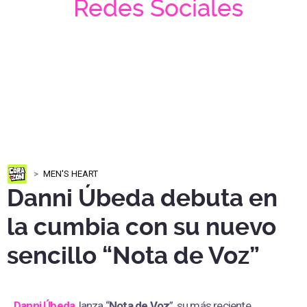
Redes Sociales
MEN'S HEART
Danni Úbeda debuta en
la cumbia con su nuevo
sencillo “Nota de Voz”
Danni Úbeda
, lanza “
Nota de Voz
”, su más reciente