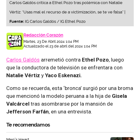
Carlos Galdós critica a Ethel Pozo tras polémica con Natalie
Vértiz: “Usas mal el recurso de a victimización, se te ve falsa” |
Fuente:
IG Carlos Galdós / IG Ethel Pozo
Redacción Corazón
Martes, 23 De Abril 2024 1:04 PM
Actualizado el 23 de abril del 2024 1:04 PM
Carlos Galdós
arremetió contra
Ethel Pozo
, luego
que la conductora de televisión se enfrentara con
Natalie Vértiz
y
Yaco Eskenazi.
Como se recuerda, esta ‘bronca’ surgió por una broma
que mencionó la modelo peruana a la hija de
Gisela
Valcárcel
tras asombrarse por la mansión de
Jefferson Farfán
, en una entrevista.
Te recomendamos
Men's Heart