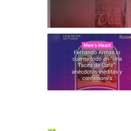
Men's Heart
Fernando Armas lo
cuenta todo en “Una
Tacita de Café”:
anécdotas inéditas y
confesiones