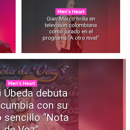
Men's Heart
Gian Marco brilla en
televisión colombiana
como jurado en el
programa “A otro nivel”
Men's Heart
i Úbeda debuta
 cumbia con su
 sencillo “Nota
de Voz”