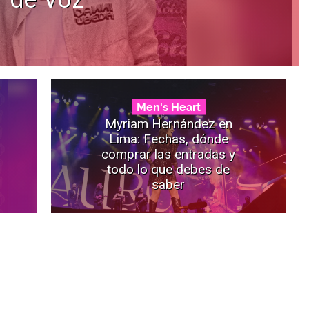
Men's Heart
Myriam Hernández en
Lima: Fechas, dónde
comprar las entradas y
todo lo que debes de
saber