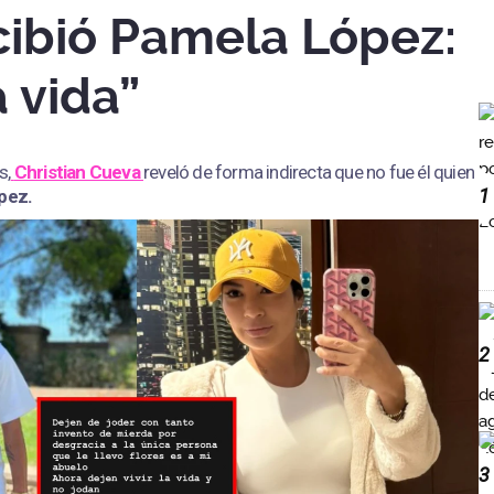
cibió Pamela López:
a vida”
s,
Christian Cueva
reveló de forma indirecta que no fue él quien
1
pez.
2
3