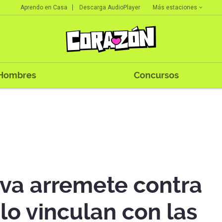
Más estaciones
Aprendo en Casa
Descarga AudioPlayer
Hombres
Concursos
eva arremete contra
lo vinculan con las