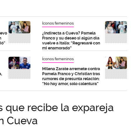
Íconos femeninos
uevo
¿Indirecta a Cueva? Pamela
n
Franco y su deseo si algún día
ió”
vuelve a Italia: “Regresaré con
mi enamorado”
Íconos femeninos
Milena Zarate arremete contra
a,
Pamela Franco y Christian tras
rumores de presunta relación:
“No hay amor, solo calentura”
s que recibe la expareja
an Cueva