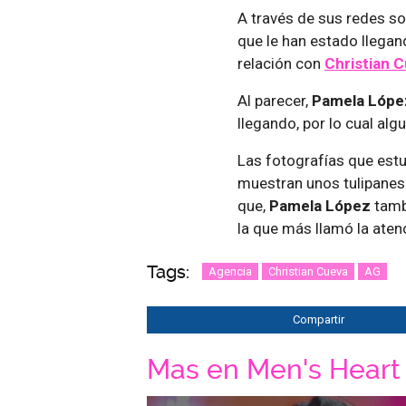
A través de sus redes so
que le han estado llegan
relación con
Christian 
Al parecer,
Pamela Lópe
llegando, por lo cual al
Las fotografías que est
muestran unos tulipanes
que,
Pamela López
tamb
la que más llamó la aten
Tags:
Agencia
Christian Cueva
AG
Compartir
Mas en Men's Heart