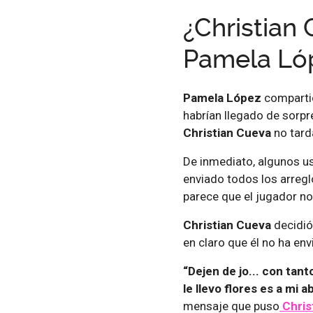
¿Christian 
Pamela Ló
Pamela López
compartió
habrían llegado de sorp
Christian Cueva
no tard
De inmediato, algunos us
enviado todos los arreg
parece que el jugador n
Christian Cueva
decidió
en claro que él no ha env
“Dejen de jo... con tant
le llevo flores es a mi ab
mensaje que puso
Chris