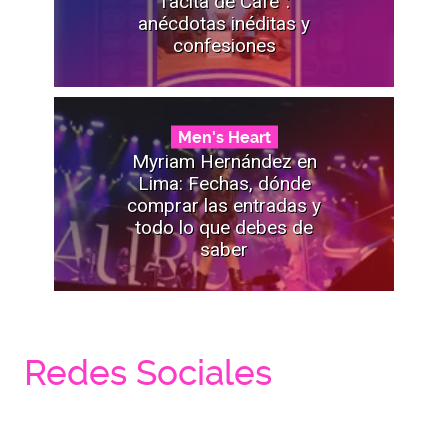
Tacita de Café”:
anécdotas inéditas y
confesiones
Men's Heart
Myriam Hernández en
Lima: Fechas, dónde
comprar las entradas y
todo lo que debes de
saber
Redes Sociales