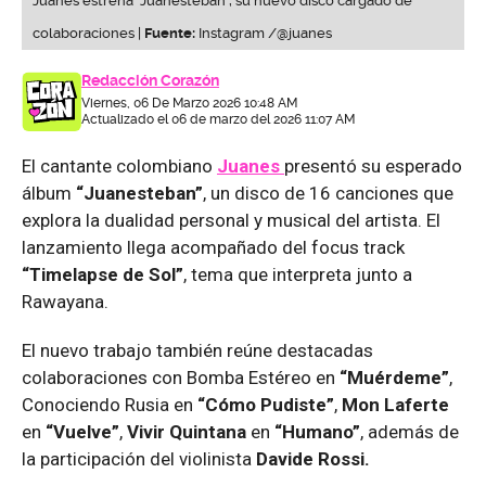
Juanes estrena “Juanesteban”, su nuevo disco cargado de
colaboraciones |
Fuente:
Instagram /@juanes
Redacción Corazón
Viernes, 06 De Marzo 2026 10:48 AM
Actualizado el 06 de marzo del 2026 11:07 AM
El cantante colombiano
Juanes
presentó su esperado
álbum
“Juanesteban”
, un disco de 16 canciones que
explora la dualidad personal y musical del artista. El
lanzamiento llega acompañado del focus track
“Timelapse de Sol”
, tema que interpreta junto a
Rawayana.
El nuevo trabajo también reúne destacadas
colaboraciones con Bomba Estéreo en
“Muérdeme”
,
Conociendo Rusia en
“Cómo Pudiste”
,
Mon Laferte
en
“Vuelve”
,
Vivir Quintana
en
“Humano”
, además de
la participación del violinista
Davide Rossi.