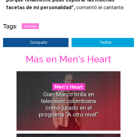
facetas de mi personalidad”,
comentó el cantante.
Tags:
Juanes
Compartir
Twitter
Mas en Men's Heart
Men's Heart
Gian Marco brilla en
televisión colombiana
como jurado en el
programa “A otro nivel”