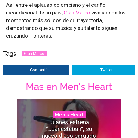
Así, entre el aplauso colombiano y el cariño
incondicional de su país,
Gian Marco
vive uno de los
momentos más sólidos de su trayectoria,
demostrando que su música y su talento siguen
cruzando fronteras.
Tags:
Gian Marco
Compartir
Twitter
Mas en Men's Heart
Men's Heart
Juanes estrena
“Juanesteban”, su
nuevo disco cargado