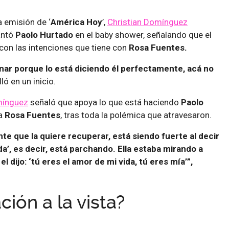
a emisión de ‘
América Hoy
’,
Christian Domínguez
antó
Paolo Hurtado
en el baby shower, señalando que el
 con las intenciones que tiene con
Rosa Fuentes.
nar porque lo está diciendo él perfectamente, acá no
lló en un inicio.
mínguez
señaló que apoya lo que está haciendo
Paolo
 a
Rosa Fuentes
, tras toda la polémica que atravesaron.
te que la quiere recuperar, está siendo fuerte al decir
da’, es decir, está parchando. Ella estaba mirando a
el dijo: ‘tú eres el amor de mi vida, tú eres mía’”,
ción a la vista?