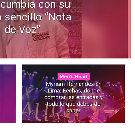
 cumbia con su
 sencillo “Nota
de Voz”
Men's Heart
Myriam Hernández en
Lima: Fechas, dónde
comprar las entradas y
todo lo que debes de
saber