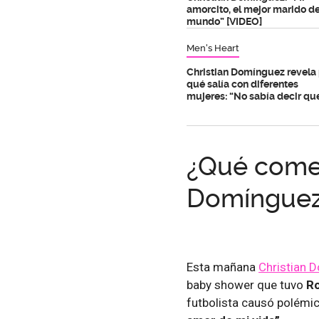
amorcito, el mejor marido de
mundo” [VIDEO]
Men's Heart
Christian Domínguez revela
qué salía con diferentes
mujeres: “No sabía decir qu
¿Qué comen
Domíngue
Esta mañana
Christian 
baby shower que tuvo
Ro
futbolista causó polémi