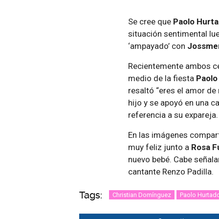
Se cree que
Paolo Hurt
situación sentimental lu
‘ampayado’ con
Jossmer
Recientemente ambos cele
medio de la fiesta
Paolo
resaltó “eres el amor de
hijo y se apoyó en una c
referencia a su expareja.
En las imágenes compart
muy feliz junto a
Rosa F
nuevo bebé. Cabe señalar 
cantante Renzo Padilla.
Tags:
Christian Domínguez
Paolo Hurtad