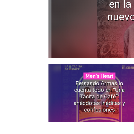
en la
nuevo
Men's Heart
Fernando Armas lo
cuenta todo en “Una
Tacita de Café”:
anécdotas inéditas y
confesiones