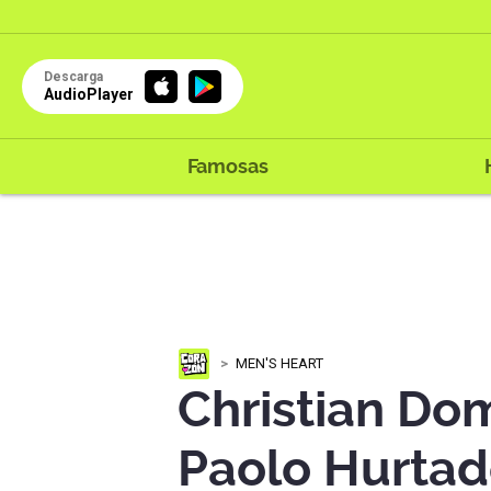
Descarga
AudioPlayer
Famosas
MEN'S HEART
Christian Do
Paolo Hurtado