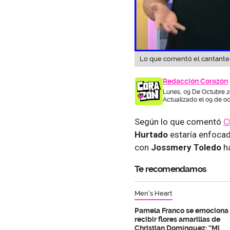
Lo que comentó el cantante s
Redacción Corazón
Lunes, 09 De Octubre 2
Actualizado el 09 de oc
Según lo que comentó
C
Hurtado
estaría enfocad
con
Jossmery Toledo
ha
Te recomendamos
Men's Heart
Pamela Franco se emociona 
recibir flores amarillas de
Christian Domínguez: “Mi