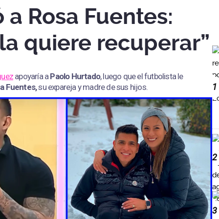
ó a Rosa Fuentes:
la quiere recuperar”
guez
apoyaría a
Paolo Hurtado
, luego que el futbolista le
1
a Fuentes,
su expareja y madre de sus hijos.
2
3