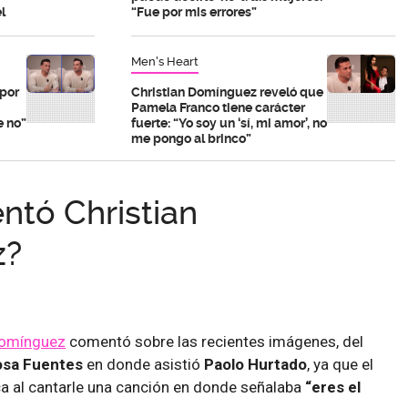
l
“Fue por mis errores”
Men's Heart
 por
Christian Domínguez reveló que
Pamela Franco tiene carácter
e no”
fuerte: “Yo soy un ‘sí, mi amor’, no
me pongo al brinco”
tó Christian
z?
Domínguez
comentó sobre las recientes imágenes, del
sa Fuentes
en donde asistió
Paolo Hurtado
, ya que el
ca al cantarle una canción en donde señalaba
“eres el