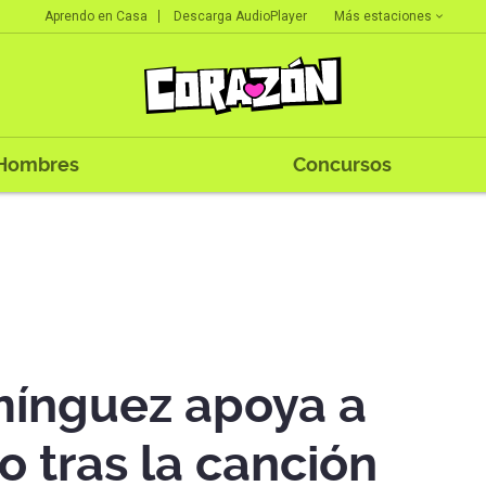
Más estaciones
Aprendo en Casa
Descarga AudioPlayer
Hombres
Concursos
mínguez apoya a
 tras la canción