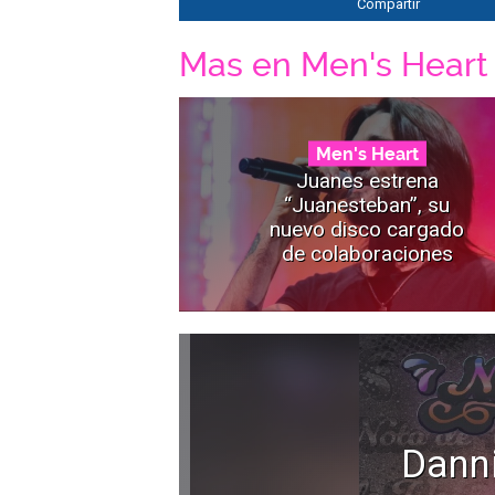
Compartir
Mas en Men's Heart
Men's Heart
Juanes estrena
“Juanesteban”, su
nuevo disco cargado
de colaboraciones
Dann