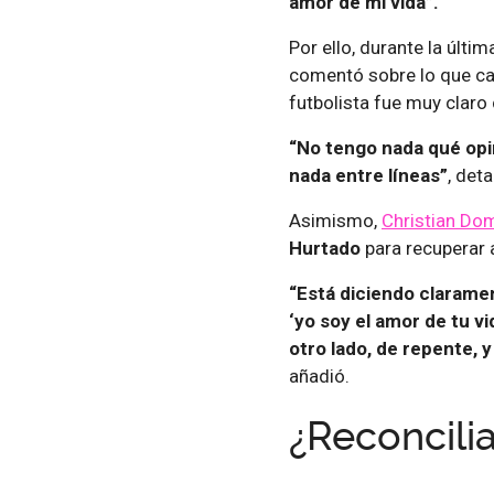
amor de mi vida”.
Por ello, durante la últim
comentó sobre lo que c
futbolista fue muy claro
“No tengo nada qué opi
nada entre líneas”
, deta
Asimismo,
Christian Do
Hurtado
para recuperar
“Está diciendo claramen
‘yo soy el amor de tu vi
otro lado, de repente, y 
añadió.
¿Reconcilia