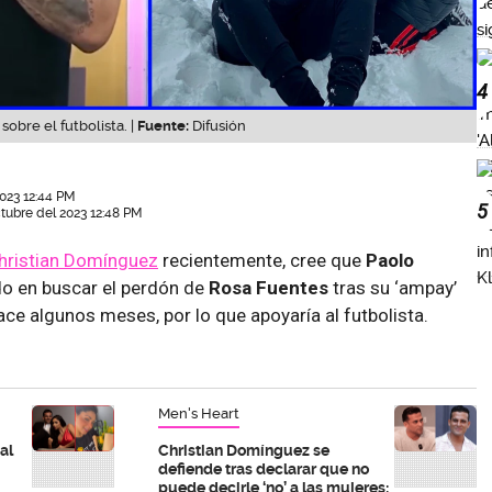
4
obre el futbolista. |
Fuente:
Difusión
023 12:44 PM
5
tubre del 2023 12:48 PM
hristian Domínguez
recientemente, cree que
Paolo
o en buscar el perdón de
Rosa Fuentes
tras su ‘ampay’
ce algunos meses, por lo que apoyaría al futbolista.
Men's Heart
al
Christian Domínguez se
defiende tras declarar que no
puede decirle ‘no’ a las mujeres: