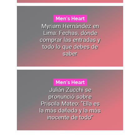
Men's Heart
Myriam Hernández en
Lima: Fechas, dónde
comprar las entradas y
todo lo que debes de
saber
Men's Heart
Julián Zucchi se
pronunció sobre
Priscila Mateo: "Ella es
la más dañada y la más
inocente de todo”