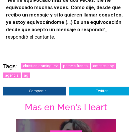
“Me he equivocado más de dos veces. Me he
equivocado muchas veces. Como dije, desde que
recibo un mensaje y si lo quieren llamar coqueteo,
ya estoy equivocándome (…) Es una equivocación
desde que acepto un mensaje o respondo”,
respondió el cantante.
Tags:
christian dominguez
pamela franco
america hoy
agencia
ag
Compartir
Twitter
Mas en Men's Heart