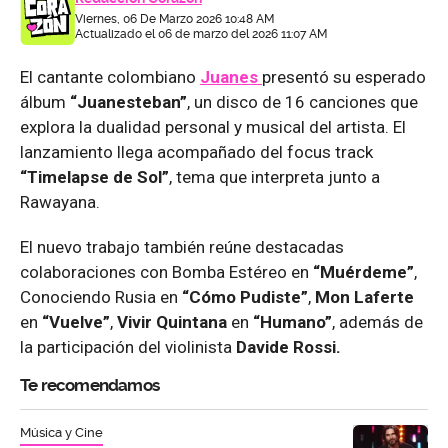
Viernes, 06 De Marzo 2026 10:48 AM
Actualizado el 06 de marzo del 2026 11:07 AM
El cantante colombiano
Juanes
presentó su esperado
álbum
“Juanesteban”
, un disco de 16 canciones que
explora la dualidad personal y musical del artista. El
lanzamiento llega acompañado del focus track
“Timelapse de Sol”
, tema que interpreta junto a
Rawayana.
El nuevo trabajo también reúne destacadas
colaboraciones con Bomba Estéreo en
“Muérdeme”
,
Conociendo Rusia en
“Cómo Pudiste”
,
Mon Laferte
en
“Vuelve”
,
Vivir Quintana
en
“Humano”
, además de
la participación del violinista
Davide Rossi.
Te recomendamos
Música y Cine