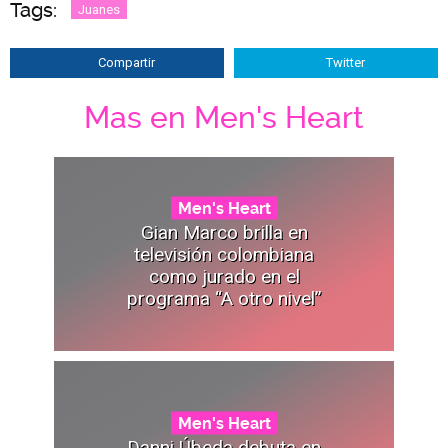
Tags:
Juanes
Compartir
Twitter
Mas en Men's Heart
Men's Heart
Gian Marco brilla en
televisión colombiana
como jurado en el
programa “A otro nivel”
Men's Heart
Danni Úbeda debuta en