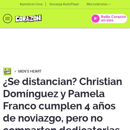
Aprendo en Casa
Descarga AudioPlayer
Más estaciones
Radio Corazón
en vivo
MEN'S HEART
¿Se distancian? Christian
Domínguez y Pamela
Franco cumplen 4 años
de noviazgo, pero no