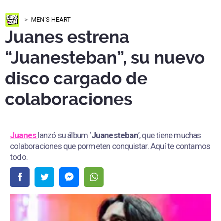
MEN'S HEART
Juanes estrena
“Juanesteban”, su nuevo
disco cargado de
colaboraciones
Juanes
lanzó su álbum ‘
Juanesteban
’, que tiene muchas
colaboraciones que pormeten conquistar. Aquí te contamos
todo.