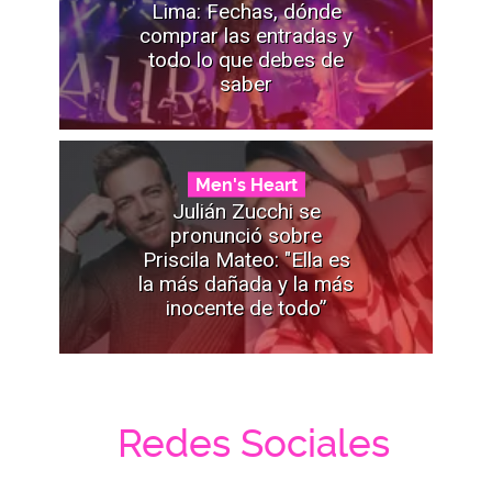
Lima: Fechas, dónde
comprar las entradas y
todo lo que debes de
saber
Men's Heart
Julián Zucchi se
pronunció sobre
Priscila Mateo: "Ella es
la más dañada y la más
inocente de todo”
Redes Sociales