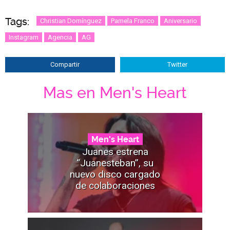
Tags:
Christian Domínguez
Pamela Franco
Aniversario
Instagram
Agencia
AG
Compartir
Twitter
Mas en Men's Heart
Men's Heart
Juanes estrena
“Juanesteban”, su
nuevo disco cargado
de colaboraciones