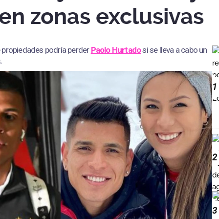
en zonas exclusivas
 propiedades podría perder
Paolo Hurtado
si se lleva a cabo un
.
1
2
3