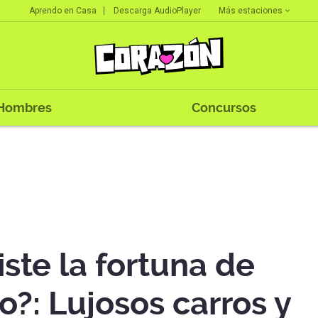
Más estaciones
Aprendo en Casa
Descarga AudioPlayer
Hombres
Concursos
ste la fortuna de
?: Lujosos carros y