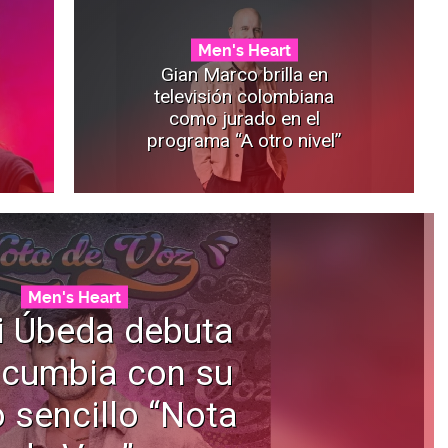
Men's Heart
Gian Marco brilla en
televisión colombiana
como jurado en el
programa “A otro nivel”
Men's Heart
i Úbeda debuta
 cumbia con su
 sencillo “Nota