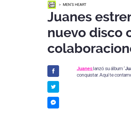
MEN'S HEART
Juanes estre
nuevo disco 
colaboracion
Juanes
lanzó su álbum ‘
Ju
conquistar. Aquí te contam