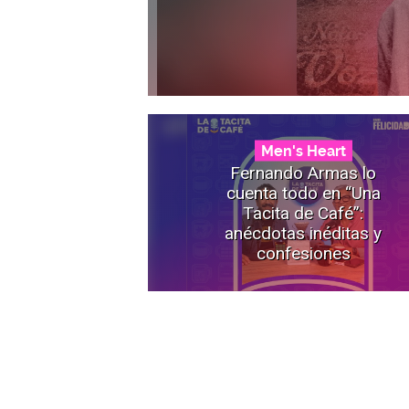
Men's Heart
Fernando Armas lo
cuenta todo en “Una
Tacita de Café”:
anécdotas inéditas y
confesiones