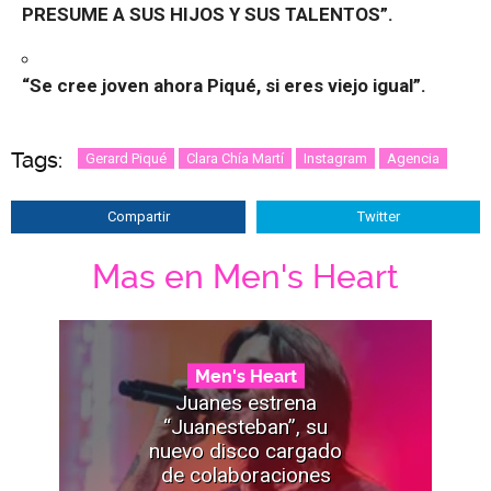
PRESUME A SUS HIJOS Y SUS TALENTOS”.
“Se cree joven ahora Piqué, si eres viejo igual”.
Tags:
Gerard Piqué
Clara Chía Martí
Instagram
Agencia
Compartir
Twitter
Mas en Men's Heart
Men's Heart
Juanes estrena
“Juanesteban”, su
nuevo disco cargado
de colaboraciones