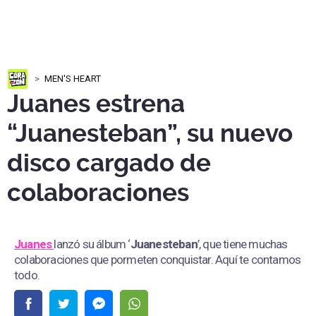
MEN'S HEART
Juanes estrena
“Juanesteban”, su nuevo
disco cargado de
colaboraciones
Juanes
lanzó su álbum ‘
Juanesteban
’, que tiene muchas
colaboraciones que pormeten conquistar. Aquí te contamos
todo.