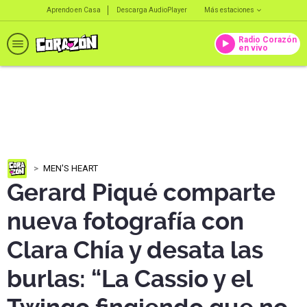
Aprendo en Casa
Descarga AudioPlayer
Más estaciones
Radio Corazón
en vivo
MEN'S HEART
Gerard Piqué comparte
nueva fotografía con
Clara Chía y desata las
burlas: “La Cassio y el