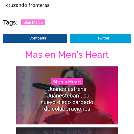
cruzando fronteras.
Tags:
Gian Marco
Compartir
Twitter
Mas en Men's Heart
Men's Heart
Juanes estrena
“Juanesteban”, su
nuevo disco cargado
de colaboraciones