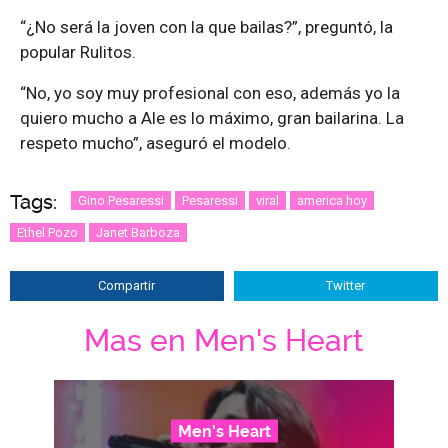
“¿No será la joven con la que bailas?”, preguntó, la
popular Rulitos.
“No, yo soy muy profesional con eso, además yo la
quiero mucho a Ale es lo máximo, gran bailarina. La
respeto mucho”, aseguró el modelo.
Tags:
Gino Pesaressi
Pesaressi
viral
america hoy
Ethel Pozo
Janet Barboza
Compartir
Twitter
Mas en Men's Heart
Men's Heart