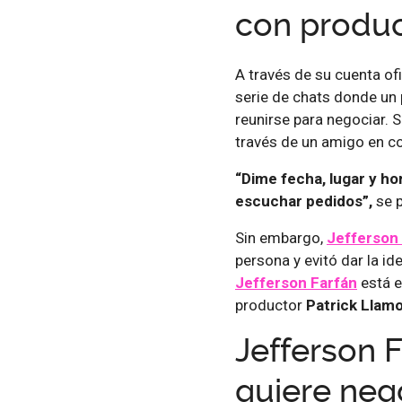
con produ
A través de su cuenta of
serie de chats donde un 
reunirse para negociar. S
través de un amigo en c
“Dime fecha, lugar y ho
escuchar pedidos”,
se 
Sin embargo,
Jefferson
persona y evitó dar la i
Jefferson Farfán
está e
productor
Patrick Llam
Jefferson 
quiere neg