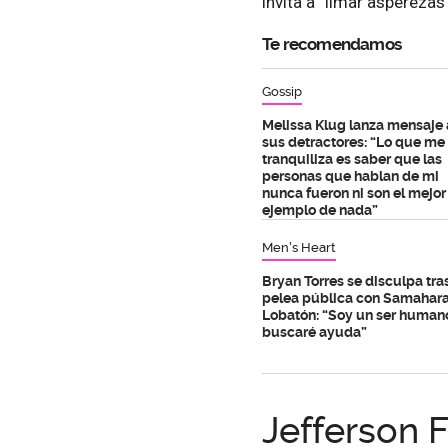
invita a “limar asperezas”
Te recomendamos
Gossip
Melissa Klug lanza mensaje 
sus detractores: “Lo que me
tranquiliza es saber que las
personas que hablan de mi
nunca fueron ni son el mejor
ejemplo de nada”
Men's Heart
Bryan Torres se disculpa tra
pelea pública con Samahar
Lobatón: “Soy un ser human
buscaré ayuda”
Jefferson 