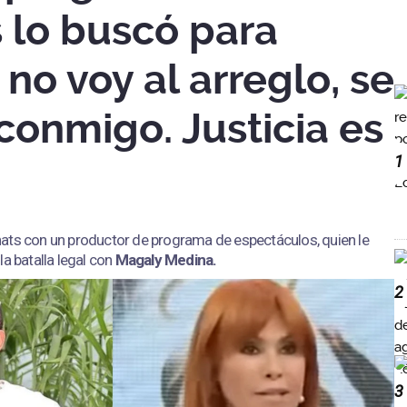
 lo buscó para
 no voy al arreglo, se
conmigo. Justicia es
1
hats con un productor de programa de espectáculos, quien le
la batalla legal con
Magaly Medina.
2
3