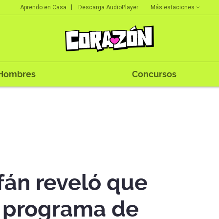
Más estaciones
Aprendo en Casa
Descarga AudioPlayer
Hombres
Concursos
fán reveló que
 programa de