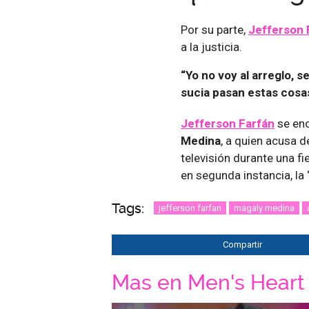
Por su parte,
Jefferson 
a la justicia.
“Yo no voy al arreglo, 
sucia pasan estas cosas.
Jefferson Farfán
se enc
Medina
, a quien acusa 
televisión durante una f
en segunda instancia, la 
Tags:
jefferson farfan
magaly medina
Compartir
Mas en Men's Heart