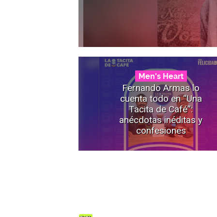
Men's Heart
Fernando Armas lo
cuenta todo en “Una
Tacita de Café”:
anécdotas inéditas y
confesiones