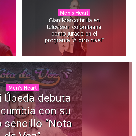
Men's Heart
Gian Marco brilla en
televisión colombiana
como jurado en el
programa “A otro nivel”
Men's Heart
i Úbeda debuta
 cumbia con su
 sencillo “Nota