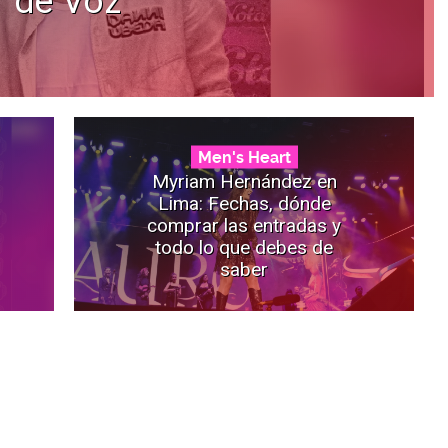
de Voz”
Men's Heart
Myriam Hernández en
Lima: Fechas, dónde
comprar las entradas y
todo lo que debes de
saber