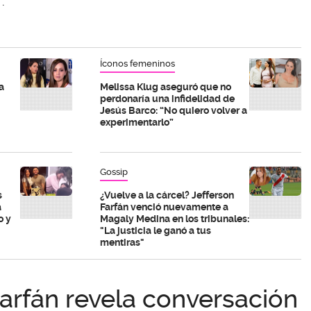
.
Íconos femeninos
a
Melissa Klug aseguró que no
perdonaría una infidelidad de
Jesús Barco: “No quiero volver a
experimentarlo”
Gossip
s
¿Vuelve a la cárcel? Jefferson
a
Farfán venció nuevamente a
o y
Magaly Medina en los tribunales:
"La justicia le ganó a tus
mentiras"
Farfán revela conversación