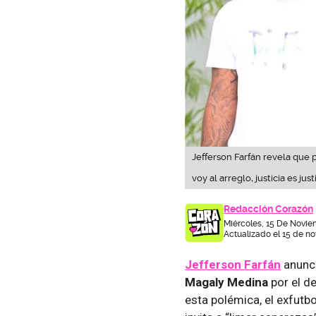
Jefferson Farfán revela que
voy al arreglo, justicia es justi
Redacción Corazón
Miércoles, 15 De Novie
Actualizado el 15 de n
Jefferson Farfán
anunci
Magaly Medina
por el d
esta polémica, el exfutbo