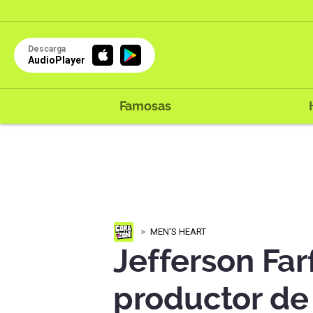
Descarga
AudioPlayer
Famosas
MEN'S HEART
Jefferson Far
productor de