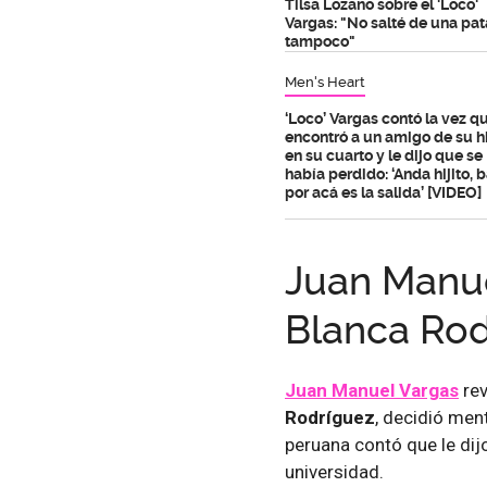
Tilsa Lozano sobre el 'Loco'
Vargas: "No salté de una pat
tampoco"
Men's Heart
‘Loco’ Vargas contó la vez q
encontró a un amigo de su h
en su cuarto y le dijo que se
había perdido: ‘Anda hijito, b
por acá es la salida’ [VIDEO]
Juan Manue
Blanca Rod
Juan Manuel Vargas
rev
Rodríguez
, decidió ment
peruana contó que le dij
universidad.