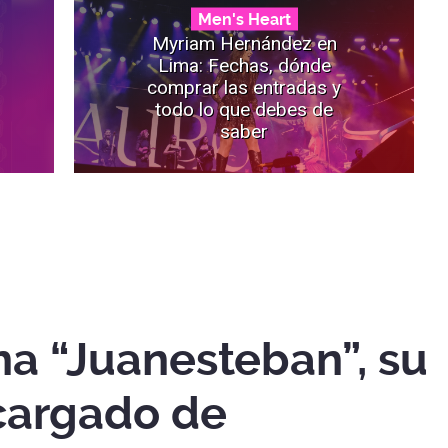
Men's Heart
Myriam Hernández en
Lima: Fechas, dónde
comprar las entradas y
todo lo que debes de
saber
na “Juanesteban”, su
cargado de