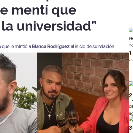
Le mentí que
la universidad”
 que le mintió a
Blanca Rodríguez
al inicio de su relación.
1
2
3