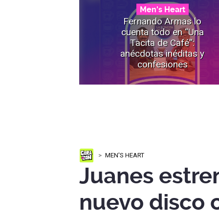
Men's Heart
Fernando Armas lo
cuenta todo en “Una
Tacita de Café”:
anécdotas inéditas y
confesiones
MEN'S HEART
Juanes estre
nuevo disco 