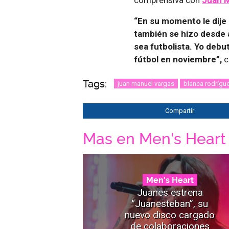
“En su momento le dije l
también se hizo desde 
sea futbolista. Yo debu
fútbol en noviembre”,
c
Tags:
juan manuel vargas
blanca rodrígu
Compartir
Mas en Men's Heart
Men's Heart
Juanes estrena
“Juanesteban”, su
nuevo disco cargado
de colaboraciones