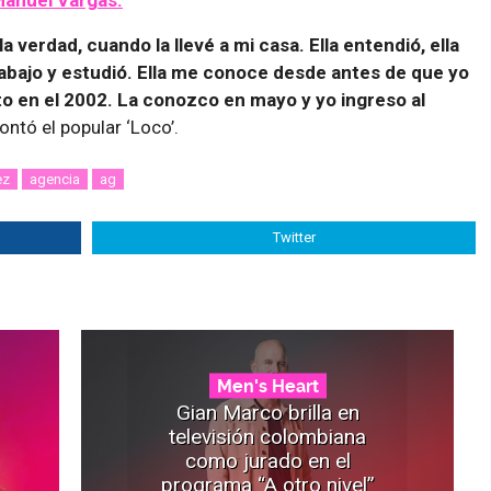
a verdad, cuando la llevé a mi casa. Ella entendió, ella
abajo y estudió. Ella me conoce desde antes de que yo
to en el 2002. La conozco en mayo y yo ingreso al
ontó el popular ‘Loco’.
ez
agencia
ag
Twitter
Men's Heart
Gian Marco brilla en
televisión colombiana
como jurado en el
programa “A otro nivel”