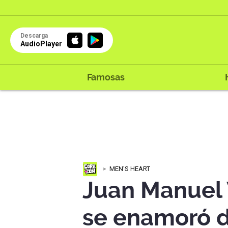
Descarga
AudioPlayer
Famosas
MEN'S HEART
Juan Manuel 
se enamoró d