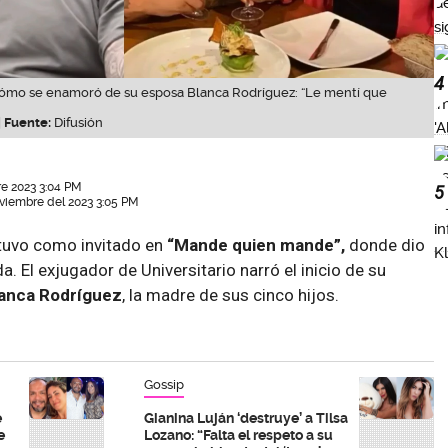
4
cómo se enamoró de su esposa Blanca Rodríguez: “Le mentí que
|
Fuente:
Difusión
e 2023 3:04 PM
5
oviembre del 2023 3:05 PM
uvo como invitado en
“Mande quien mande”,
donde dio
a. El exjugador de Universitario narró el inicio de su
anca Rodríguez
, la madre de sus cinco hijos.
Gossip
e
Gianina Luján ‘destruye’ a Tilsa
e
Lozano: “Falta el respeto a su