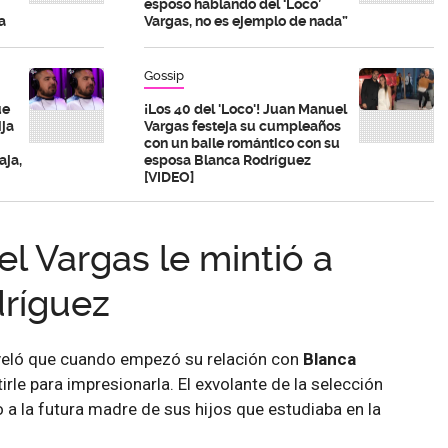
esposo hablando del ‘Loco’
a
Vargas, no es ejemplo de nada”
Gossip
ue
¡Los 40 del 'Loco'! Juan Manuel
ija
Vargas festeja su cumpleaños
con un baile romántico con su
aja,
esposa Blanca Rodríguez
[VIDEO]
l Vargas le mintió a
ríguez
eló que cuando empezó su relación con
Blanca
irle para impresionarla. El exvolante de la selección
o a la futura madre de sus hijos que estudiaba en la