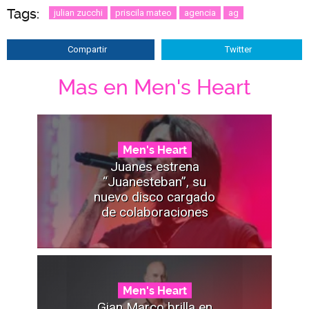
Tags:
julian zucchi
priscila mateo
agencia
ag
Compartir
Twitter
Mas en Men's Heart
Men's Heart
Juanes estrena
“Juanesteban”, su
nuevo disco cargado
de colaboraciones
Men's Heart
Gian Marco brilla en