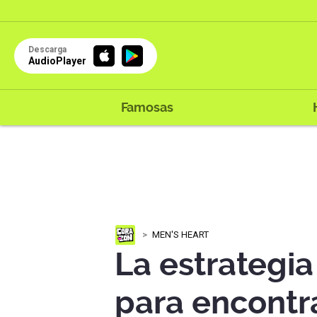
Descarga
AudioPlayer
Famosas
MEN'S HEART
La estrategi
para encontr