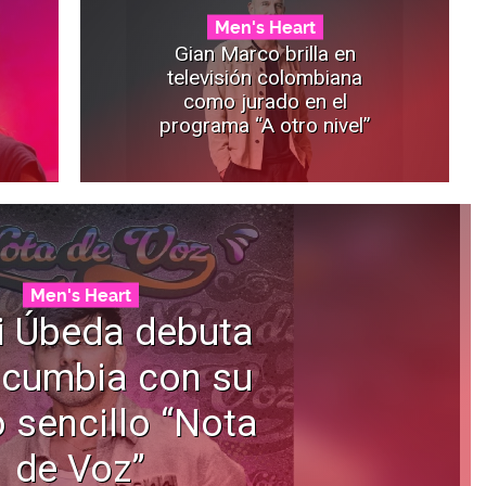
Men's Heart
Gian Marco brilla en
televisión colombiana
como jurado en el
programa “A otro nivel”
Men's Heart
i Úbeda debuta
 cumbia con su
 sencillo “Nota
de Voz”