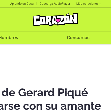
Más estaciones
Aprendo en Casa
Descarga AudioPlayer
Hombres
Concursos
a de Gerard Piqué
arse con su amante