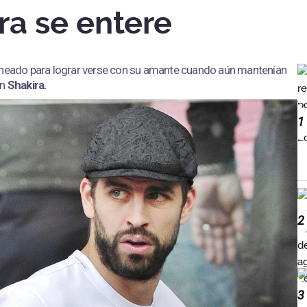
ra se entere
aneado para lograr verse con su amante cuando aún mantenían
on
Shakira.
1
2
3