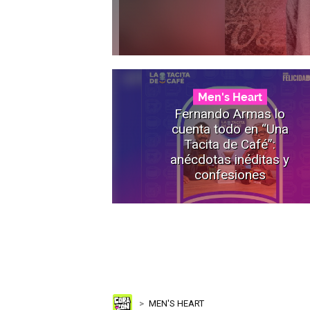
Men's Heart
Fernando Armas lo
cuenta todo en “Una
Tacita de Café”:
anécdotas inéditas y
confesiones
MEN'S HEART