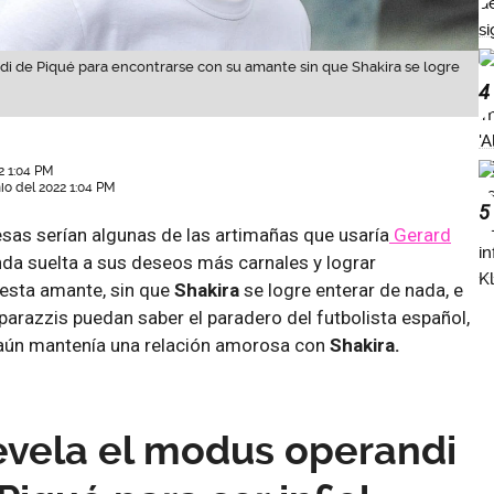
i de Piqué para encontrarse con su amante sin que Shakira se logre
4
2 1:04 PM
nio del 2022 1:04 PM
5
 esas serían algunas de las artimañas que usaría
Gerard
nda suelta a sus deseos más carnales y lograr
esta amante, sin que
Shakira
se logre enterar de nada, e
aparazzis puedan saber el paradero del futbolista español,
 aún mantenía una relación amorosa con
Shakira.
revela el modus operandi