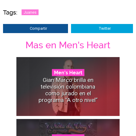
Tags:
Juanes
Compartir
Twitter
Mas en Men's Heart
Men's Heart
Gian Marco brilla en
televisión colombiana
como jurado en el
programa “A otro nivel”