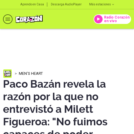
Aprendo en Casa
Descarga AudioPlayer
Más estaciones
Radio Corazón
en vivo
MEN'S HEART
Paco Bazán revela la
razón por la que no
entrevistó a Milett
Figueroa: "No fuimos