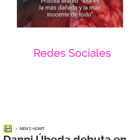
Priscila Mateo: "Ella es
la más dañada y la más
inocente de todo”
Redes Sociales
MEN'S HEART
Danni Úbeda debuta en