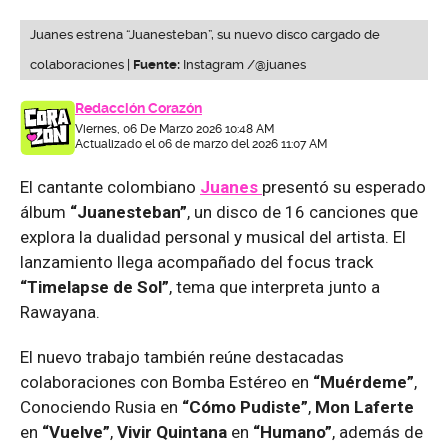
Juanes estrena “Juanesteban”, su nuevo disco cargado de
colaboraciones |
Fuente:
Instagram /@juanes
Redacción Corazón
Viernes, 06 De Marzo 2026 10:48 AM
Actualizado el 06 de marzo del 2026 11:07 AM
El cantante colombiano
Juanes
presentó su esperado
álbum
“Juanesteban”
, un disco de 16 canciones que
explora la dualidad personal y musical del artista. El
lanzamiento llega acompañado del focus track
“Timelapse de Sol”
, tema que interpreta junto a
Rawayana.
El nuevo trabajo también reúne destacadas
colaboraciones con Bomba Estéreo en
“Muérdeme”
,
Conociendo Rusia en
“Cómo Pudiste”
,
Mon Laferte
en
“Vuelve”
,
Vivir Quintana
en
“Humano”
, además de