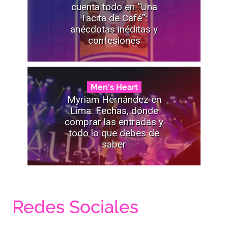
cuenta todo en “Una
Tacita de Café”:
anécdotas inéditas y
confesiones
Men's Heart
Myriam Hernández en
Lima: Fechas, dónde
comprar las entradas y
todo lo que debes de
saber
Redes Sociales