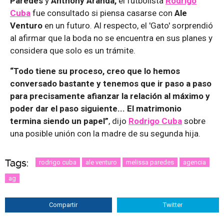
Paredes
y
Anthony Aranda,
el futbolista
Rodrigo
Cuba
fue consultado si piensa casarse con
Ale
Venturo
en un futuro. Al respecto, el 'Gato' sorprendió
al afirmar que la boda no se encuentra en sus planes y
considera que solo es un trámite.
“Todo tiene su proceso, creo que lo hemos
conversado bastante y tenemos que ir paso a paso
para precisamente afianzar la relación al máximo y
poder dar el paso siguiente... El matrimonio
termina siendo un papel”
, dijo
Rodrigo Cuba
sobre
una posible unión con la madre de su segunda hija.
Tags:
rodrigo cuba
ale venturo
melissa paredes
agencia
ag
Compartir
Twitter