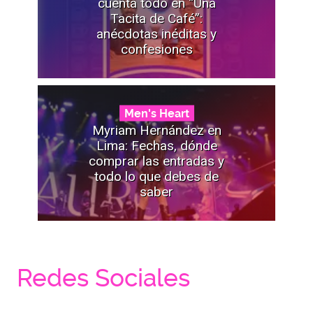
cuenta todo en “Una
Tacita de Café”:
anécdotas inéditas y
confesiones
Men's Heart
Myriam Hernández en
Lima: Fechas, dónde
comprar las entradas y
todo lo que debes de
saber
Redes Sociales