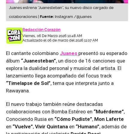
Juanes estrena “Juanesteban”, su nuevo disco cargado de
colaboraciones |
Fuente:
Instagram /@juanes
Redacción Corazón
Viernes, 06 De Marzo 2026 10:48 AM
Actualizado el 06 de marzo del 2026 11:07 AM
El cantante colombiano
Juanes
presentó su esperado
álbum
“Juanesteban”
, un disco de 16 canciones que
explora la dualidad personal y musical del artista. El
lanzamiento llega acompañado del focus track
“Timelapse de Sol”
, tema que interpreta junto a
Rawayana.
El nuevo trabajo también reúne destacadas
colaboraciones con Bomba Estéreo en
“Muérdeme”
,
Conociendo Rusia en
“Cómo Pudiste”
,
Mon Laferte
en
“Vuelve”
,
Vivir Quintana
en
“Humano”
, además de
la participación del violinista
Davide Rossi.