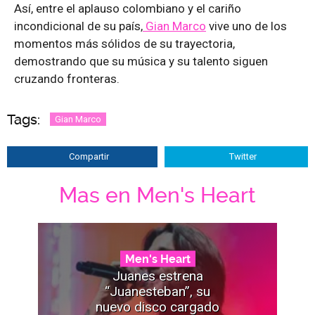
Así, entre el aplauso colombiano y el cariño
incondicional de su país,
Gian Marco
vive uno de los
momentos más sólidos de su trayectoria,
demostrando que su música y su talento siguen
cruzando fronteras.
Tags:
Gian Marco
Compartir
Twitter
Mas en Men's Heart
Men's Heart
Juanes estrena
“Juanesteban”, su
nuevo disco cargado