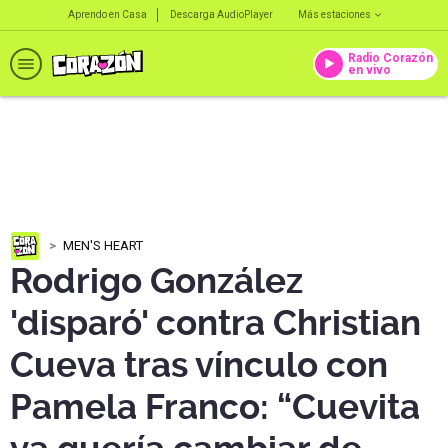
Aprendo en Casa
Descarga AudioPlayer
Más estaciones
Radio Corazón
en vivo
MEN'S HEART
Rodrigo González
'disparó' contra Christian
Cueva tras vínculo con
Pamela Franco: “Cuevita