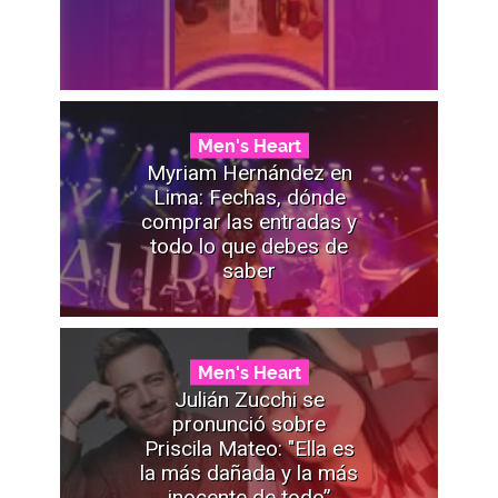
Men's Heart
Myriam Hernández en
Lima: Fechas, dónde
comprar las entradas y
todo lo que debes de
saber
Men's Heart
Julián Zucchi se
pronunció sobre
Priscila Mateo: "Ella es
la más dañada y la más
inocente de todo”