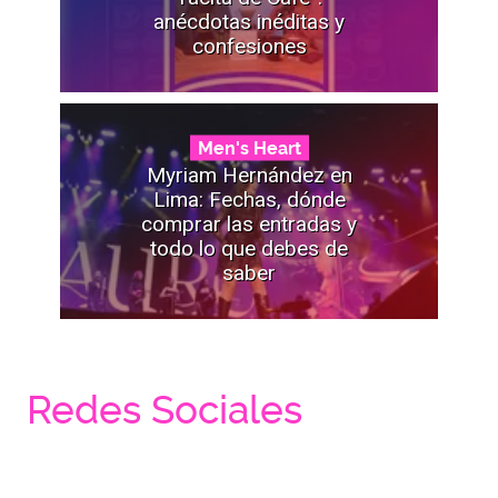
anécdotas inéditas y
confesiones
Men's Heart
Myriam Hernández en
Lima: Fechas, dónde
comprar las entradas y
todo lo que debes de
saber
Redes Sociales