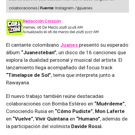
colaboraciones |
Fuente:
Instagram /@juanes
Redacción Corazón
Viernes, 06 De Marzo 2026 10:48 AM
Actualizado el 06 de marzo del 2026 11:07 AM
El cantante colombiano
Juanes
presentó su esperado
álbum
“Juanesteban”
, un disco de 16 canciones que
explora la dualidad personal y musical del artista. El
lanzamiento llega acompañado del focus track
“Timelapse de Sol”
, tema que interpreta junto a
Rawayana.
El nuevo trabajo también reúne destacadas
colaboraciones con Bomba Estéreo en
“Muérdeme”
,
Conociendo Rusia en
“Cómo Pudiste”
,
Mon Laferte
en
“Vuelve”
,
Vivir Quintana
en
“Humano”
, además de
la participación del violinista
Davide Rossi.