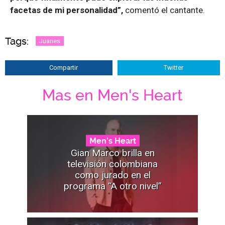
facetas de mi personalidad”,
comentó el cantante.
Tags:
Juanes
Compartir
Twitter
Mas en Men's Heart
Men's Heart
Gian Marco brilla en
televisión colombiana
como jurado en el
programa “A otro nivel”