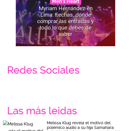
Men's Heart
Myriam Hernández en
Lima: Fechas, dónde
comprar las entradas y
todo lo que debes de
saber
Redes Sociales
Las más leidas
Melissa Klug revela el motivo del
polémico audio a su hija Samahara