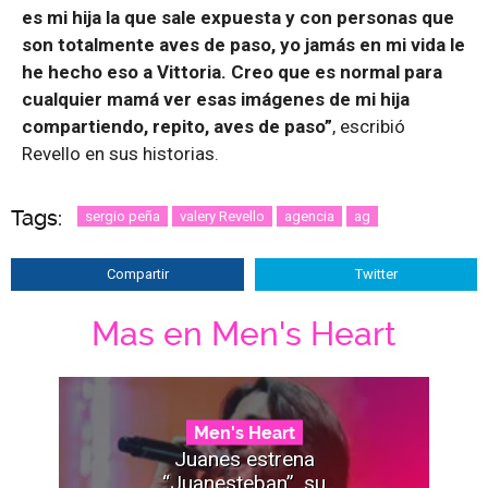
es mi hija la que sale expuesta y con personas que
son totalmente aves de paso, yo jamás en mi vida le
he hecho eso a Vittoria. Creo que es normal para
cualquier mamá ver esas imágenes de mi hija
compartiendo, repito, aves de paso”
, escribió
Revello en sus historias.
Tags:
sergio peña
valery Revello
agencia
ag
Compartir
Twitter
Mas en Men's Heart
Men's Heart
Juanes estrena
“Juanesteban”, su