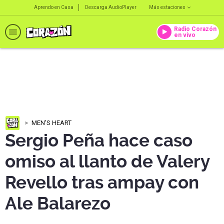
Aprendo en Casa
Descarga AudioPlayer
Más estaciones
Radio Corazón
en vivo
MEN'S HEART
Sergio Peña hace caso
omiso al llanto de Valery
Revello tras ampay con
Ale Balarezo