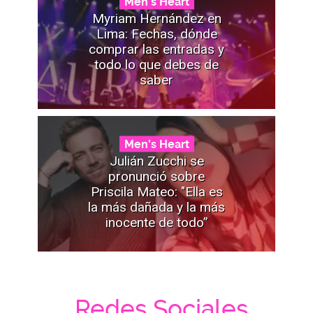
Men's Heart
Myriam Hernández en
Lima: Fechas, dónde
comprar las entradas y
todo lo que debes de
saber
Men's Heart
Julián Zucchi se
pronunció sobre
Priscila Mateo: "Ella es
la más dañada y la más
inocente de todo”
Redes Sociales