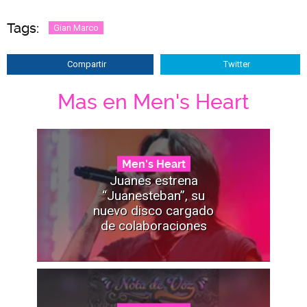
Tags:
Gian Marco
Compartir
Twitter
Mas en Men's Heart
Men's Heart
Juanes estrena
“Juanesteban”, su
nuevo disco cargado
de colaboraciones