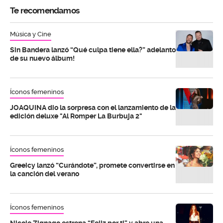
Te recomendamos
Música y Cine
Sin Bandera lanzó “Qué culpa tiene ella?” adelanto
de su nuevo álbum!
Íconos femeninos
JOAQUINA dio la sorpresa con el lanzamiento de la
edición deluxe "Al Romper La Burbuja 2"
Íconos femeninos
Greeicy lanzó “Curándote”, promete convertirse en
la canción del verano
Íconos femeninos
Nicole Zignago estrena “Feliz por ti” y abre una