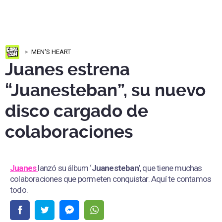
MEN'S HEART
Juanes estrena
“Juanesteban”, su nuevo
disco cargado de
colaboraciones
Juanes
lanzó su álbum ‘
Juanesteban
’, que tiene muchas
colaboraciones que pormeten conquistar. Aquí te contamos
todo.