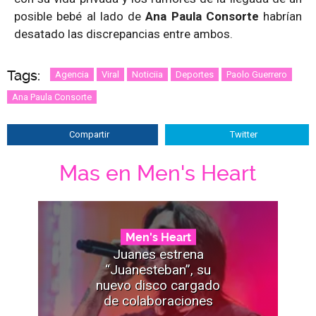
posible bebé al lado de
Ana Paula Consorte
habrían
desatado las discrepancias entre ambos.
Tags:
Agencia
Viral
Noticiia
Deportes
Paolo Guerrero
Ana Paula Consorte
Compartir
Twitter
Mas en Men's Heart
Men's Heart
Juanes estrena
“Juanesteban”, su
nuevo disco cargado
de colaboraciones