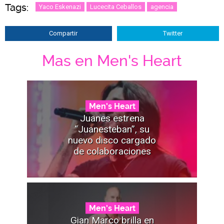
Tags:
Yaco Eskenazi
Lucecita Ceballos
agencia
Compartir
Twitter
Mas en Men's Heart
Men's Heart
Juanes estrena
“Juanesteban”, su
nuevo disco cargado
de colaboraciones
Men's Heart
Gian Marco brilla en