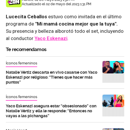
Actualizado el 02 de mayo del 2023 1:31 PM
Lucecita Ceballos
estuvo como invitada en el último
programa de
"Mi mamá cocina mejor que la tuya".
Su presencia y belleza alborotó todo el set, incluyendo
al conductor
Yaco Eskenazi
.
Te recomendamos
Íconos femeninos
Natalie Vértiz descarta en vivo casarse con Yaco
Eskenazi por religioso: “Tienes que hacer más
puntos”
Íconos femeninos
Yaco Eskenazi asegura estar “obsesionado” con
Natalie Vértiz y ella le responde: “Entonces no
vayas a las pichangas”