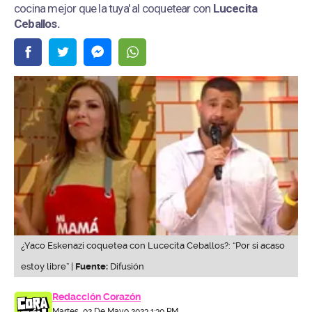
cocina mejor que la tuya' al coquetear con
Lucecita
Ceballos.
¿Yaco Eskenazi coquetea con Lucecita Ceballos?: “Por si acaso
estoy libre” |
Fuente:
Difusión
Redacción Corazón
Martes, 02 De Mayo 2023 1:30 PM