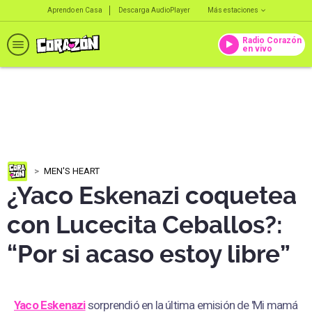
Aprendo en Casa
Descarga AudioPlayer
Más estaciones
Radio Corazón
en vivo
MEN'S HEART
¿Yaco Eskenazi coquetea
con Lucecita Ceballos?:
“Por si acaso estoy libre”
Yaco Eskenazi
sorprendió en la última emisión de 'Mi mamá