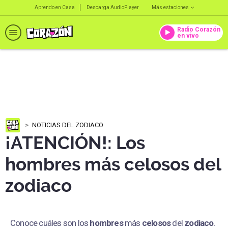
Aprendo en Casa
Descarga AudioPlayer
Más estaciones
Radio Corazón
en vivo
NOTICIAS DEL ZODIACO
¡ATENCIÓN!: Los
hombres más celosos del
zodiaco
Conoce cuáles son los
hombres
más
celosos
del
zodiaco
.