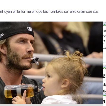
nfluyen en la forma en que los hombres se relacionan con sus
1
2
3