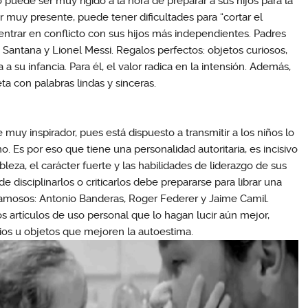
puede ser muy rígido a la hora de preparar a sus hijos para la
r muy presente, puede tener dificultades para “cortar el
entrar en conflicto con sus hijos más independientes. Padres
Santana y Lionel Messi. Regalos perfectos: objetos curiosos,
a su infancia. Para él, el valor radica en la intensión. Además,
ta con palabras lindas y sinceras.
muy inspirador, pues está dispuesto a transmitir a los niños lo
 Es por eso que tiene una personalidad autoritaria, es incisivo
bleza, el carácter fuerte y las habilidades de liderazgo de sus
de disciplinarlos o criticarlos debe prepararse para librar una
famosos: Antonio Banderas, Roger Federer y Jaime Camil.
s artículos de uso personal que lo hagan lucir aún mejor,
ios u objetos que mejoren la autoestima.