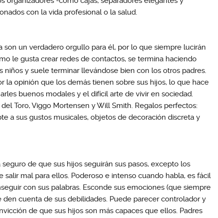
os organizadores -como cajas, separadores elegantes y
ionados con la vida profesional o la salud.
a son un verdadero orgullo para él, por lo que siempre lucirán
mo le gusta crear redes de contactos, se termina haciendo
 niños y suele terminar llevándose bien con los otros padres.
la opinión que los demás tienen sobre sus hijos, lo que hace
les buenos modales y el difícil arte de vivir en sociedad.
del Toro, Viggo Mortensen y Will Smith. Regalos perfectos:
te a sus gustos musicales, objetos de decoración discreta y
á seguro de que sus hijos seguirán sus pasos, excepto los
salir mal para ellos. Poderoso e intenso cuando habla, es fácil
onseguir con sus palabras. Esconde sus emociones (que siempre
e den cuenta de sus debilidades. Puede parecer controlador y
convicción de que sus hijos son más capaces que ellos. Padres