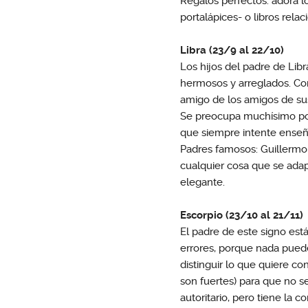
Regalos perfectos: adora l
portalápices- o libros relac
Libra (23/9 al 22/10)
Los hijos del padre de Libr
hermosos y arreglados. Co
amigo de los amigos de sus
Se preocupa muchísimo por 
que siempre intente enseñar
Padres famosos: Guillermo 
cualquier cosa que se adap
elegante.
Escorpio (23/10 al 21/11)
El padre de este signo est
errores, porque nada puede 
distinguir lo que quiere c
son fuertes) para que no s
autoritario, pero tiene la 