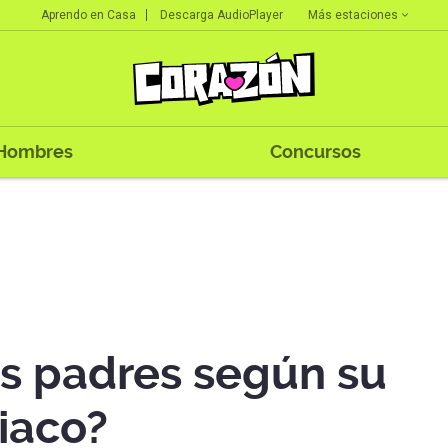
Más estaciones
Aprendo en Casa
Descarga AudioPlayer
Hombres
Concursos
s padres según su
iaco?