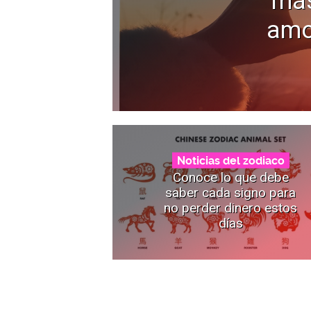
más
amo
Noticias del zodiaco
Conoce lo que debe
saber cada signo para
no perder dinero estos
días