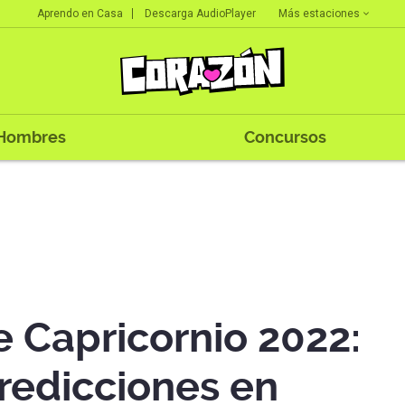
Más estaciones
Aprendo en Casa
Descarga AudioPlayer
Hombres
Concursos
 Capricornio 2022:
redicciones en