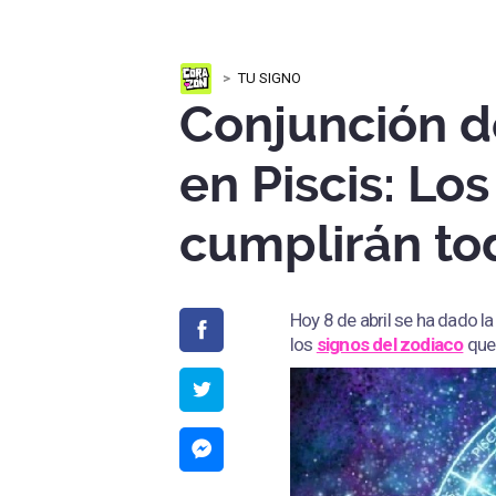
TU SIGNO
Conjunción d
en Piscis: Lo
cumplirán to
Hoy 8 de abril se ha dado l
los
signos del zodiaco
que