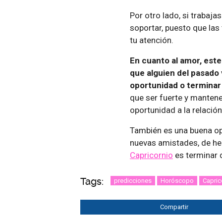
Por otro lado, si trabaja
soportar, puesto que las
tu atención.
En cuanto al amor, est
que alguien del pasado
oportunidad o terminar
que ser fuerte y mantener
oportunidad a la relació
También es una buena op
nuevas amistades, de hec
Capricornio
es terminar 
Tags:
predicciones
Horóscopo
Capric
Compartir