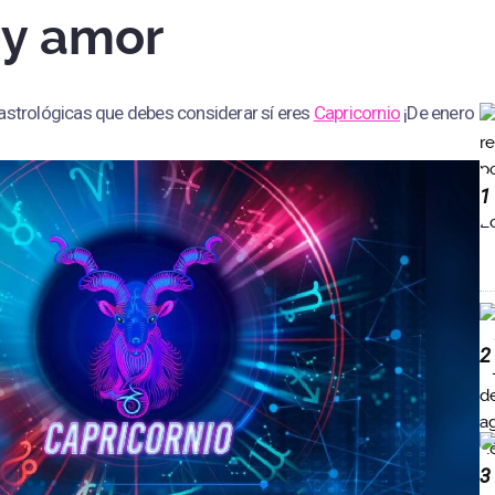
 y amor
 astrológicas que debes considerar sí eres
Capricornio
¡De enero
1
2
3