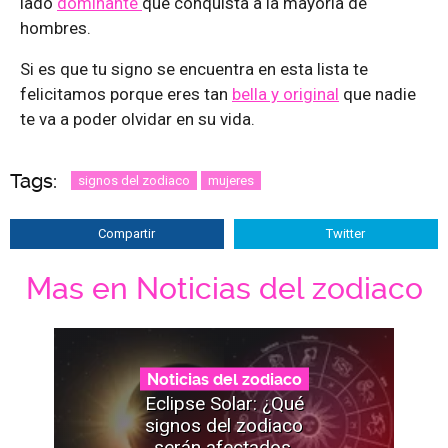
lado
dominante
que conquista a la mayoría de
hombres.
Si es que tu signo se encuentra en esta lista te
felicitamos porque eres tan
bella y original
que nadie
te va a poder olvidar en su vida.
Tags:
signos del zodiaco
mujeres
Compartir
Twitter
Mas en Noticias del zodiaco
Noticias del zodiaco
Eclipse Solar: ¿Qué
signos del zodiaco
serán afectados,