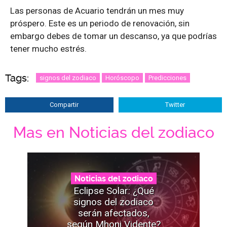
Las personas de Acuario tendrán un mes muy
próspero. Este es un periodo de renovación, sin
embargo debes de tomar un descanso, ya que podrías
tener mucho estrés.
Tags:
signos del zodiaco
Horóscopo
Predicciones
Compartir
Twitter
Mas en Noticias del zodiaco
Noticias del zodiaco
Eclipse Solar: ¿Qué
signos del zodiaco
serán afectados,
según Mhoni Vidente?