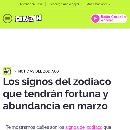
Aprendo en Casa
Descarga AudioPlayer
Más estaciones
Radio Corazón
en vivo
NOTICIAS DEL ZODIACO
Los signos del zodiaco
que tendrán fortuna y
abundancia en marzo
Te mostramos cuáles son los
signos del zodiaco
que