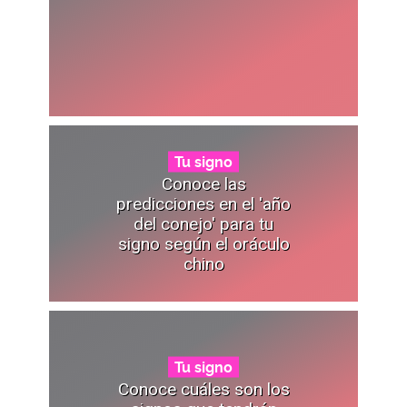
Tu signo
Conoce las
predicciones en el 'año
del conejo' para tu
signo según el oráculo
chino
Tu signo
Conoce cuáles son los