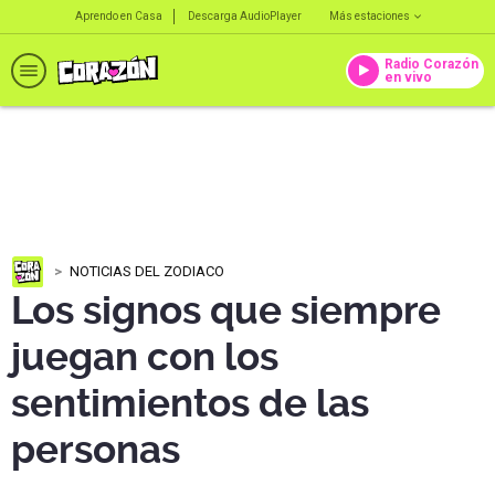
Aprendo en Casa
Descarga AudioPlayer
Más estaciones
Radio Corazón
en vivo
NOTICIAS DEL ZODIACO
Los signos que siempre
juegan con los
sentimientos de las
personas