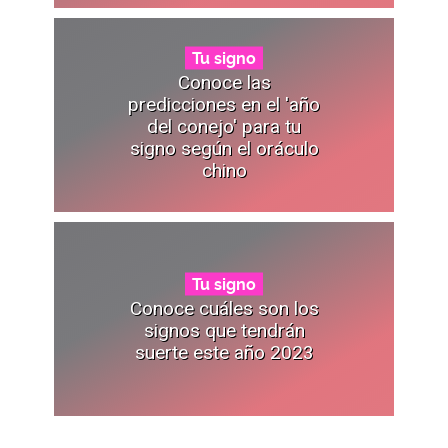
Tu signo
Conoce las
predicciones en el 'año
del conejo' para tu
signo según el oráculo
chino
Tu signo
Conoce cuáles son los
signos que tendrán
suerte este año 2023