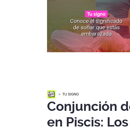
Tu signo
Conoce el significado
de soñar que estás
embarazada
TU SIGNO
Conjunción d
en Piscis: Lo