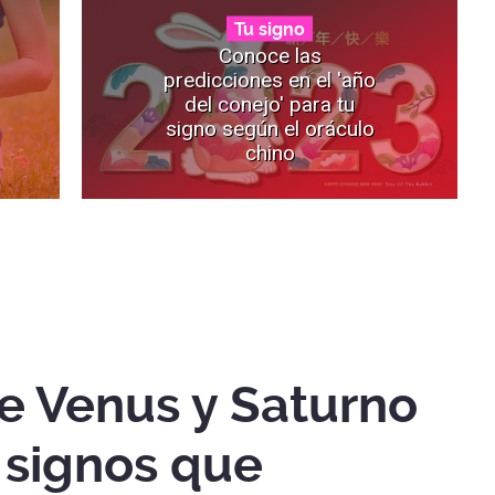
Tu signo
Conoce las
predicciones en el 'año
del conejo' para tu
signo según el oráculo
chino
e Venus y Saturno
s signos que