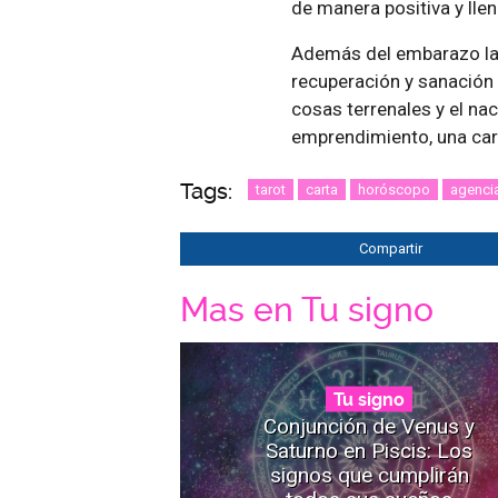
de manera positiva y llen
Además del embarazo la 
recuperación y sanación 
cosas terrenales y el na
emprendimiento, una car
Tags:
tarot
carta
horóscopo
agenci
Compartir
Mas en Tu signo
Tu signo
Conjunción de Venus y
Saturno en Piscis: Los
signos que cumplirán