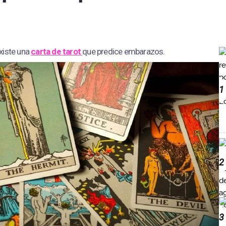
xiste una
carta de tarot
que predice embarazos.
1
2
3