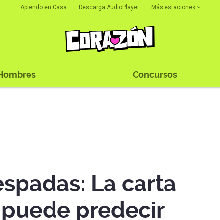
Más estaciones
Aprendo en Casa
Descarga AudioPlayer
Hombres
Concursos
espadas: La carta
e puede predecir