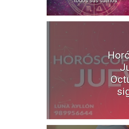
todos sus sueños
Horó
J
Oct
si