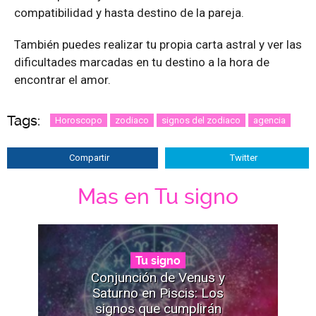
compatibilidad y hasta destino de la pareja.
También puedes realizar tu propia carta astral y ver las
dificultades marcadas en tu destino a la hora de
encontrar el amor.
Tags:
Horoscopo
zodiaco
signos del zodiaco
agencia
Compartir
Twitter
Mas en Tu signo
Tu signo
Conjunción de Venus y
Saturno en Piscis: Los
signos que cumplirán