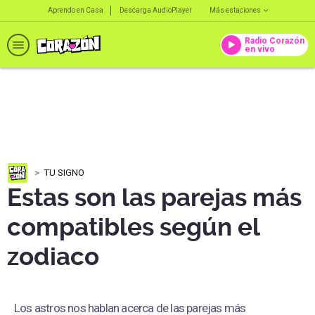
Aprendo en Casa
Descarga AudioPlayer
Más estaciones
Radio Corazón
en vivo
TU SIGNO
Estas son las parejas más
compatibles según el
zodiaco
Los astros nos hablan acerca de las parejas más