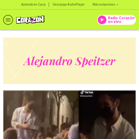
Aprendo en Casa
Descarga AudioPlayer
Más estaciones
Radio Corazón
en vivo
Alejandro Speitzer