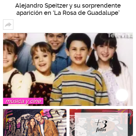
Alejandro Speitzer y su sorprendente
aparición en ‘La Rosa de Guadalupe’
música y cine
+3
fotos