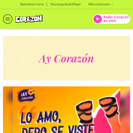
Aprendo en Casa
Descarga AudioPlayer
Más estaciones
Radio Corazón
en vivo
Ay Corazón