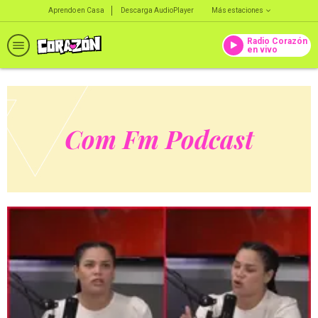
Aprendo en Casa
Descarga AudioPlayer
Más estaciones
Radio Corazón
en vivo
Com Fm Podcast