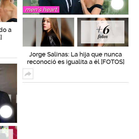
men's heart
+6
do a
fotos
]
Jorge Salinas: La hija que nunca
reconoció es igualita a él [FOTOS]