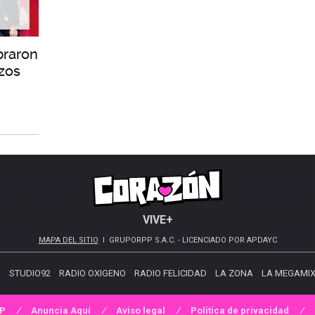
braron
zos
VIVE+
MAPA DEL SITIO
GRUPORPP S.A.C. - LICENCIADO POR APDAYC
S
STUDIO92
RADIO OXIGENO
RADIO FELICIDAD
LA ZONA
LA MEGAMI
PP
Anuncia Aquí
Aviso legal
Política de privacidad