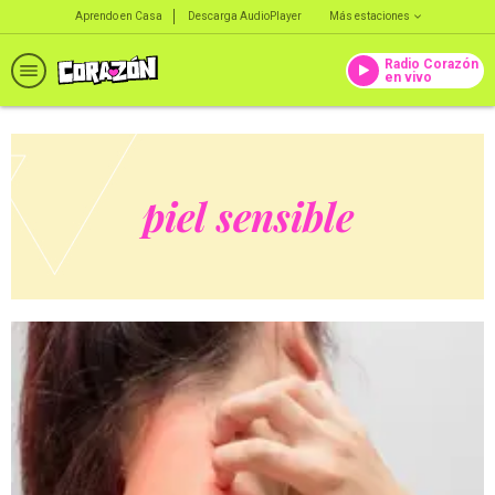
Aprendo en Casa
Descarga AudioPlayer
Más estaciones
Radio Corazón
en vivo
piel sensible