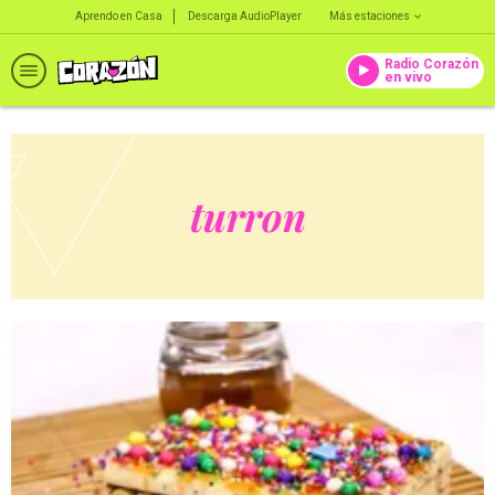
Aprendo en Casa
Descarga AudioPlayer
Más estaciones
Radio Corazón
en vivo
turron