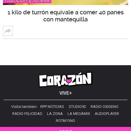
nutrición y fitness
1 kilo de turrón equivale a comer 40 panes
con mantequilla
VIVE+
Visita también:
RPP NOTICIAS
STUDIO92
RADIO OXIGENO
RADIO FELICIDAD
LA ZONA
LA MEGAMIX
AUDIOPLAYER
ROTAFONO