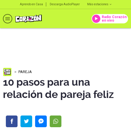
Aprendo en Casa
Descarga AudioPlayer
Más estaciones
Radio Corazón
en vivo
PAREJA
10 pasos para una
relación de pareja feliz