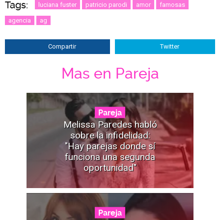
Tags:
luciana fuster
patricio parodi
amor
famosas
agencia
ag
Compartir
Twitter
Mas en Pareja
Pareja
Melissa Paredes habló
sobre la infidelidad:
"Hay parejas donde sí
funciona una segunda
oportunidad"
Pareja