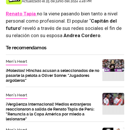
Actualizado el 25 de junio del 2024 4:48 PM
Renato Tapia
no la viene pasando bien tanto a nivel
personal como profesional. El popular
‘Capitán del
futuro’
reveló a través de sus redes sociales el fin de
su relación con su esposa
Andrea Cordero
.
Te recomendamos
Men's Heart
¡Molestos! Hinchas acusan a seleccionados de no
pasarle la pelota a Oliver Sonne: "Jugadores
argolleros"
Men's Heart
¡Vergüenza internacional! Medios extranjeros
reaccionaron a salida de Renato Tapia de Perú:
"Renuncia a la Copa América por miedo a
lesionarse"
Men's Heart