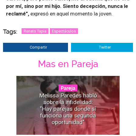
por mí, sino por mi hijo. Siento decepción, nunca le
reclamé”,
expresó en aquel momento la joven.
Tags:
Renato Tapia
Espectáculos
Compartir
Twitter
Mas en Pareja
Pareja
Melissa Paredes habló
sobre la infidelidad:
"Hay parejas donde sí
funciona una segunda
oportunidad"