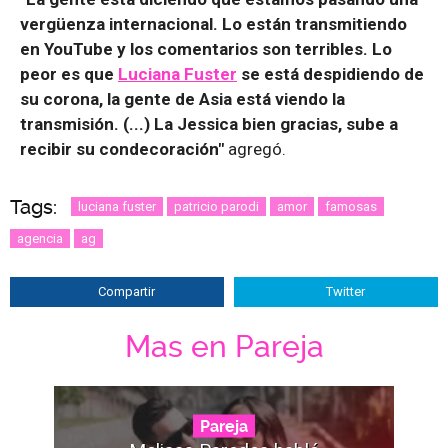
vergüenza internacional. Lo están transmitiendo
en YouTube y los comentarios son terribles. Lo
peor es que
Luciana Fuster
se está despidiendo de
su corona, la gente de Asia está viendo la
transmisión. (...) La Jessica bien gracias, sube a
recibir su condecoración"
agregó.
Tags:
luciana fuster
patricio parodi
amor
famosas
agencia
ag
Compartir
Twitter
Mas en Pareja
Pareja