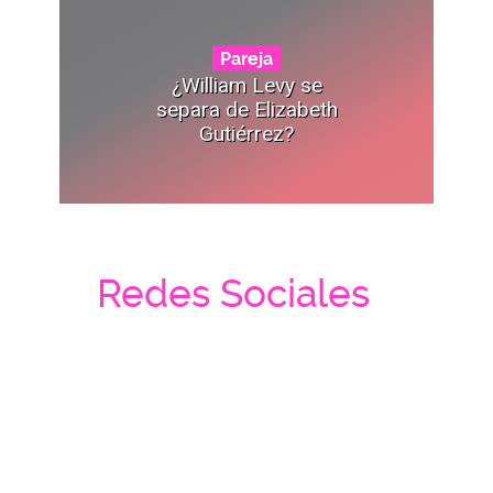
Pareja
¿William Levy se
separa de Elizabeth
Gutiérrez?
Redes Sociales