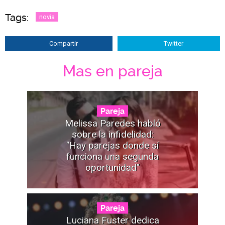
Tags:
novia
Compartir
Twitter
Mas en pareja
Pareja
Melissa Paredes habló
sobre la infidelidad:
"Hay parejas donde sí
funciona una segunda
oportunidad"
Pareja
Luciana Fuster dedica