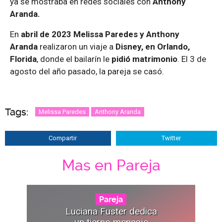
ya se mostraba en redes sociales con
Anthony
Aranda.
En
abril de 2023 Melissa Paredes y Anthony
Aranda
realizaron un viaje a
Disney, en Orlando,
Florida
, donde el bailarín le
pidió matrimonio
. El 3 de
agosto del año pasado, la pareja se casó.
Tags:
Melissa Paredes
Anthony Aranda
Compartir
Twitter
Mas en Pareja
Pareja
Luciana Fuster dedica
un tierno mensaje