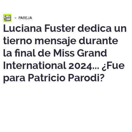
PAREJA
Luciana Fuster dedica un
tierno mensaje durante
la final de Miss Grand
International 2024... ¿Fue
para Patricio Parodi?
En un emotivo momento,
Luciana Fuster
aprovechó su
presencia en el evento para dedicar un mensaje lleno de
cariño ¿fue para
Patricio Parodi
?.