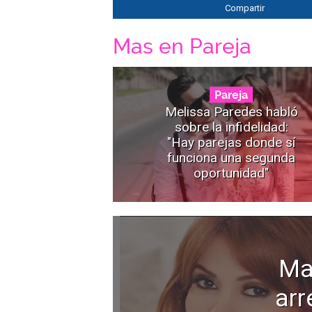
Compartir
Mas en Pareja
Pareja
Melissa Paredes habló
sobre la infidelidad:
"Hay parejas donde sí
funciona una segunda
oportunidad"
Ma
arr