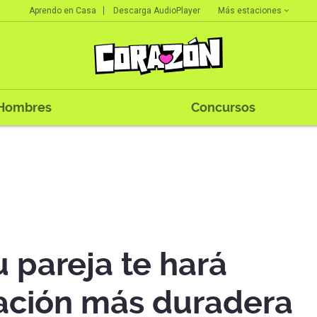
Más estaciones
Aprendo en Casa
Descarga AudioPlayer
Hombres
Concursos
u pareja te hará
lación más duradera