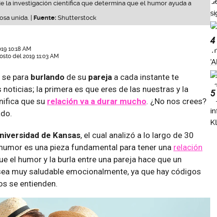
e la investigación científica que determina que el humor ayuda a
sa unida. |
Fuente:
Shutterstock
4
019 10:18 AM
osto del 2019 11:03 AM
e se para
burlando
de su
pareja
a cada instante te
oticias; la primera es que eres de las nuestras y la
5
nifica que su
relación
va a durar mucho
. ¿No nos crees?
ado.
niversidad de Kansas
, el cual analizó a lo largo de 30
l humor es una pieza fundamental para tener una
relación
que el humor y la burla entre una pareja hace que un
sea muy saludable emocionalmente, ya que hay códigos
os se entienden.