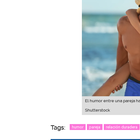
El humor entre una pareja h
Shutterstock
Tags:
humor
pareja
relación duradera