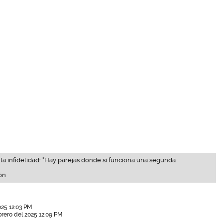
la infidelidad: "Hay parejas donde sí funciona una segunda
ón
025 12:03 PM
brero del 2025 12:09 PM