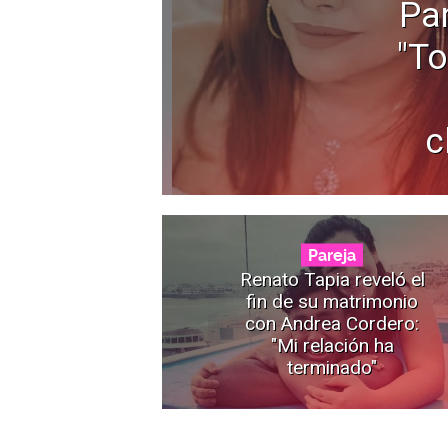
Pa
"To
c
Pareja
Renato Tapia reveló el
fin de su matrimonio
con Andrea Cordero:
"Mi relación ha
terminado"