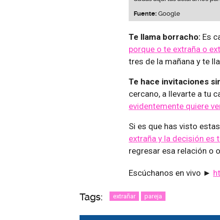
Fuente:
Google
Te llama borracho:
Es ca
porque o te extraña o ex
tres de la mañana y te ll
Te hace invitaciones si
cercano, a llevarte a tu 
evidentemente quiere ver
Si es que has visto esta
extraña y la decisión es
regresar esa relación o o
Escúchanos en vivo ►
h
Tags:
extrañar
pareja