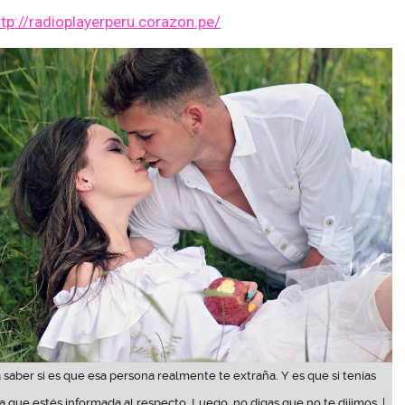
ttp://radioplayerperu.corazon.pe/
 saber si es que esa persona realmente te extraña. Y es que si tenías
a que estés informada al respecto. Luego, no digas que no te dijimos. |