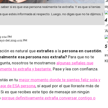
 saber si es que esa persona realmente te extraña. Y es que si tenías
a que estés informada al respecto. Luego, no digas que no te dijimos. |
4
9 1:04 PM
ayo del 2019 4:01 PM
5
ación es natural que
extrañes
a la
persona en cuestión
.
ealmente esa persona nos extraña?
Para que no te
egunta, nosotros te mostramos
algunas señales que
mente te extraña y bastante.
Pase y lea con confianza.
stás en tu
mejor momento donde te sientes feliz sola y
saje de ESA persona
, sí aquel por el que lloraste más de
 Si es que recibes este tipo de mensaje sin ningún
s
porque definitivamente extraña conversar contigo o