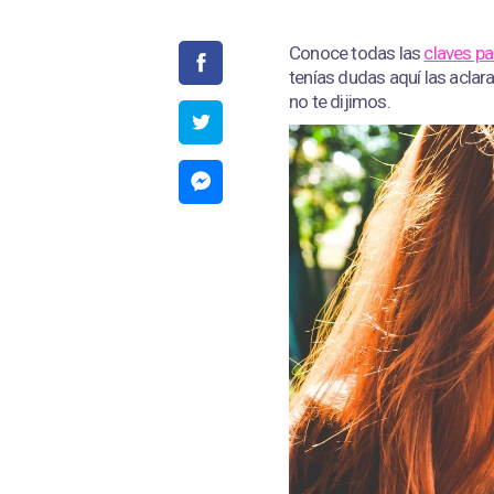
Conoce todas las
claves pa
tenías dudas aquí las acla
no te dijimos.