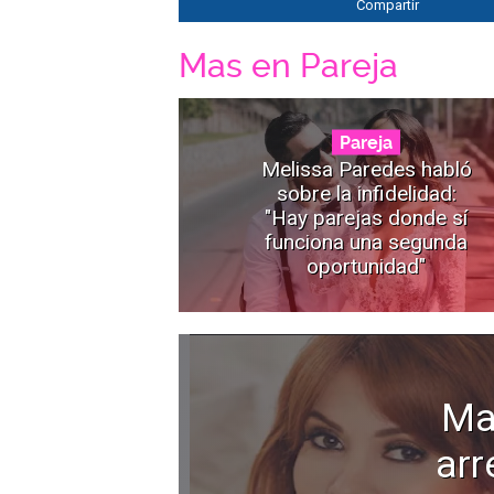
Compartir
Mas en Pareja
Pareja
Melissa Paredes habló
sobre la infidelidad:
"Hay parejas donde sí
funciona una segunda
oportunidad"
Ma
arr