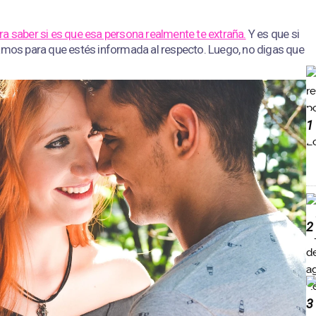
ra saber si es que esa persona realmente te extraña.
Y es que si
ramos para que estés informada al respecto. Luego, no digas que
1
2
3