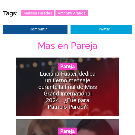
Tags:
Melissa Paredes
Anthony Aranda
Compartir
Twitter
Mas en Pareja
Pareja
Luciana Fuster dedica
un tierno mensaje
durante la final de Miss
Grand International
2024... ¿Fue para
Patricio Parodi?
Pareja