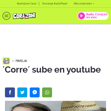
Aprendo en Casa
Descarga AudioPlayer
Más estaciones
Radio Corazón
en vivo
PAREJA
´Corre´ sube en youtube