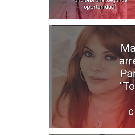
funciona una segunda
oportunidad"
Ma
arr
Pa
"To
c