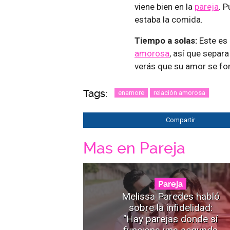
viene bien en la
pareja
. 
estaba la comida.
Tiempo a solas:
Este es 
amorosa
, así que separa
verás que su amor se fo
Tags:
enamore
relación amorosa
Compartir
Mas en Pareja
Pareja
Melissa Paredes habló
sobre la infidelidad:
"Hay parejas donde sí