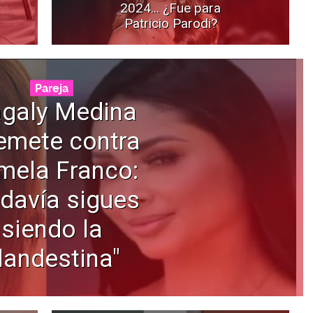
2024... ¿Fue para
Patricio Parodi?
Pareja
galy Medina
emete contra
mela Franco:
davía sigues
siendo la
landestina"