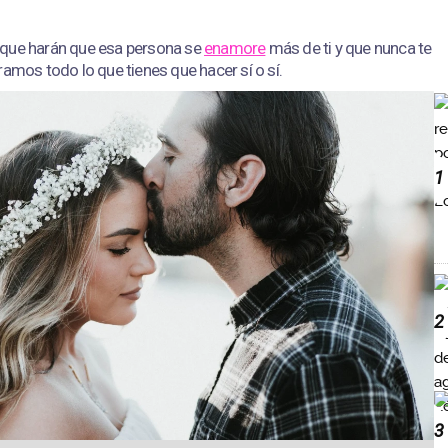
 que harán que esa persona se
enamore
más de ti y que nunca te
ramos todo lo que tienes que hacer sí o sí.
1
2
3