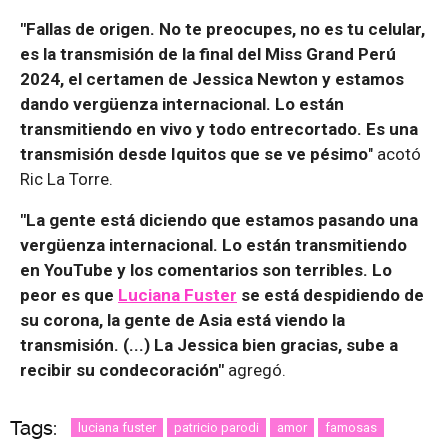
"Fallas de origen. No te preocupes, no es tu celular,
es la transmisión de la final del Miss Grand Perú
2024, el certamen de Jessica Newton y estamos
dando vergüenza internacional. Lo están
transmitiendo en vivo y todo entrecortado. Es una
transmisión desde Iquitos que se ve pésimo
" acotó
Ric La Torre.
"La gente está diciendo que estamos pasando una
vergüenza internacional. Lo están transmitiendo
en YouTube y los comentarios son terribles. Lo
peor es que
Luciana Fuster
se está despidiendo de
su corona, la gente de Asia está viendo la
transmisión. (...) La Jessica bien gracias, sube a
recibir su condecoración"
agregó.
Tags:
luciana fuster
patricio parodi
amor
famosas