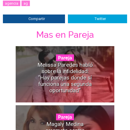
agencia
ag
Compartir
Twitter
Mas en Pareja
Pareja
Melissa Paredes habló
sobre la infidelidad:
"Hay parejas donde sí
funciona una segunda
oportunidad"
Pareja
Magaly Medina