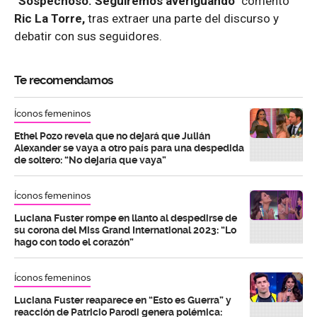
"Sospechoso. Seguiremos averiguando
" comentó
Ric La Torre,
tras extraer una parte del discurso y
debatir con sus seguidores.
Te recomendamos
Íconos femeninos
Ethel Pozo revela que no dejará que Julián
Alexander se vaya a otro país para una despedida
de soltero: “No dejaría que vaya”
Íconos femeninos
Luciana Fuster rompe en llanto al despedirse de
su corona del Miss Grand International 2023: “Lo
hago con todo el corazón”
Íconos femeninos
Luciana Fuster reaparece en “Esto es Guerra” y
reacción de Patricio Parodi genera polémica: