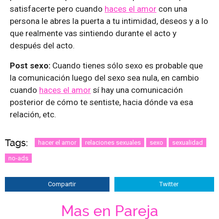
satisfacerte pero cuando
haces el amor
con una
persona le abres la puerta a tu intimidad, deseos y a lo
que realmente vas sintiendo durante el acto y
después del acto.
Post sexo:
Cuando tienes sólo sexo es probable que
la comunicación luego del sexo sea nula, en cambio
cuando
haces el amor
sí hay una comunicación
posterior de cómo te sentiste, hacia dónde va esa
relación, etc.
Tags:
hacer el amor
relaciones sexuales
sexo
sexualidad
no-ads
Compartir
Twitter
Mas en Pareja