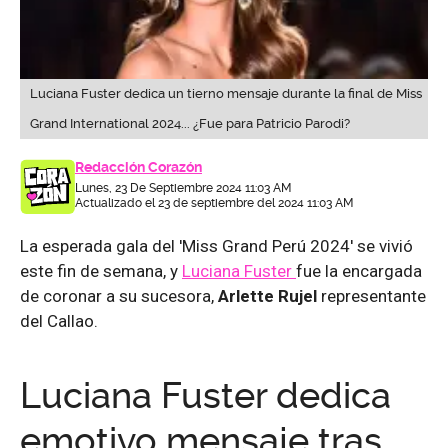
Luciana Fuster dedica un tierno mensaje durante la final de Miss
Grand International 2024... ¿Fue para Patricio Parodi?
Redacción Corazón
Lunes, 23 De Septiembre 2024 11:03 AM
Actualizado el 23 de septiembre del 2024 11:03 AM
La esperada gala del 'Miss Grand Perú 2024' se vivió
este fin de semana, y
Luciana Fuster
fue la encargada
de coronar a su sucesora,
Arlette Rujel
representante
del Callao.
Luciana Fuster dedica
emotivo mensaje tras