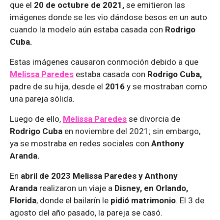
que el
20 de octubre de 2021,
se emitieron las
imágenes donde se les vio dándose besos en un auto
cuando la modelo aún estaba casada con
Rodrigo
Cuba.
Estas imágenes causaron conmoción debido a que
Melissa Paredes
estaba casada con
Rodrigo Cuba,
padre de su hija, desde el
2016
y se mostraban como
una pareja sólida.
Luego de ello,
Melissa Paredes
se divorcia de
Rodrigo Cuba
en noviembre del 2021; sin embargo,
ya se mostraba en redes sociales con
Anthony
Aranda.
En
abril de 2023 Melissa Paredes y Anthony
Aranda
realizaron un viaje a
Disney, en Orlando,
Florida
, donde el bailarín le
pidió matrimonio
. El 3 de
agosto del año pasado, la pareja se casó.