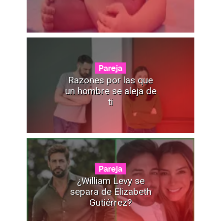
Pareja
Razones por las que
un hombre se aleja de
ti
Pareja
¿William Levy se
separa de Elizabeth
Gutiérrez?