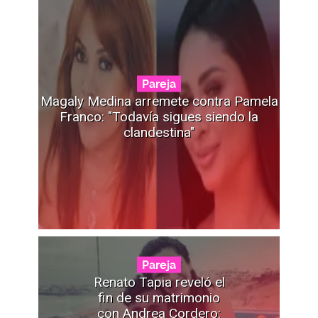
Pareja
Magaly Medina arremete contra Pamela
Franco: "Todavía sigues siendo la
clandestina"
Pareja
Renato Tapia reveló el
fin de su matrimonio
con Andrea Cordero: