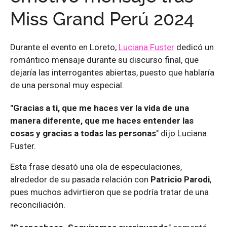
Miss Grand Perú 2024
Durante el evento en Loreto,
Luciana Fuster
dedicó un
romántico mensaje durante su discurso final, que
dejaría las interrogantes abiertas, puesto que hablaría
de una personal muy especial.
"Gracias a ti, que me haces ver la vida de una
manera diferente, que me haces entender las
cosas y gracias a todas las personas
" dijo Luciana
Fuster.
Esta frase desató una ola de especulaciones,
alrededor de su pasada relación con
Patricio Parodi
,
pues muchos advirtieron que se podría tratar de una
reconciliación.