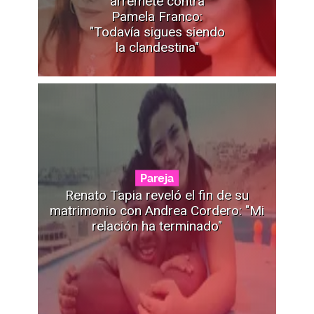
arremete contra
Pamela Franco:
"Todavía sigues siendo
la clandestina"
Pareja
Renato Tapia reveló el fin de su
matrimonio con Andrea Cordero: "Mi
relación ha terminado"