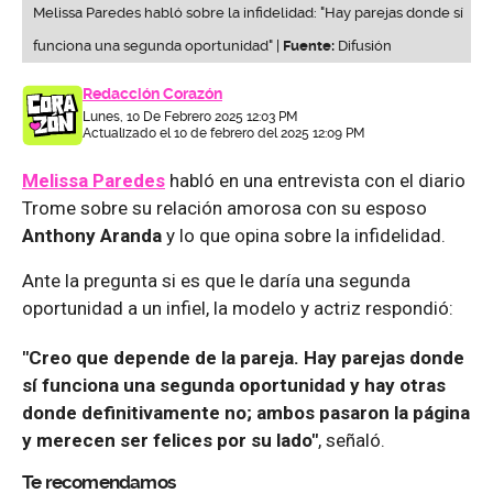
Melissa Paredes habló sobre la infidelidad: "Hay parejas donde sí
funciona una segunda oportunidad" |
Fuente:
Difusión
Redacción Corazón
Lunes, 10 De Febrero 2025 12:03 PM
Actualizado el 10 de febrero del 2025 12:09 PM
Melissa Paredes
habló en una entrevista con el diario
Trome sobre su relación amorosa con su esposo
Anthony Aranda
y lo que opina sobre la infidelidad.
Ante la pregunta si es que le daría una segunda
oportunidad a un infiel, la modelo y actriz respondió:
"Creo que depende de la pareja. Hay parejas donde
sí funciona una segunda oportunidad y hay otras
donde definitivamente no; ambos pasaron la página
y merecen ser felices por su lado"
, señaló.
Te recomendamos