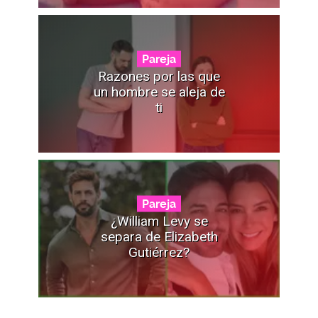
Pareja
Razones por las que
un hombre se aleja de
ti
Pareja
¿William Levy se
separa de Elizabeth
Gutiérrez?