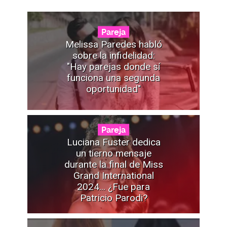
Pareja
Melissa Paredes habló
sobre la infidelidad:
"Hay parejas donde sí
funciona una segunda
oportunidad"
Pareja
Luciana Fuster dedica
un tierno mensaje
durante la final de Miss
Grand International
2024... ¿Fue para
Patricio Parodi?