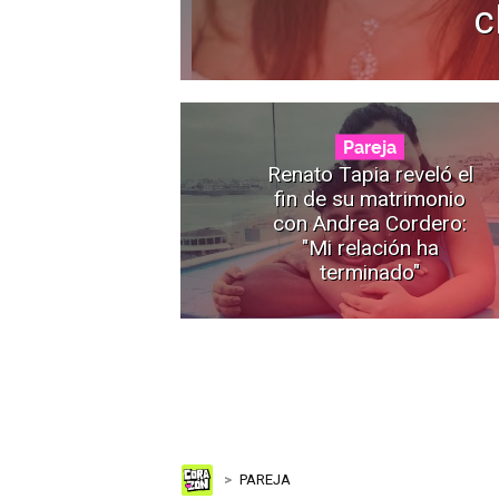
c
Pareja
Renato Tapia reveló el
fin de su matrimonio
con Andrea Cordero:
"Mi relación ha
terminado"
PAREJA