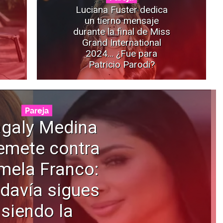
Luciana Fuster dedica
un tierno mensaje
durante la final de Miss
Grand International
2024... ¿Fue para
Patricio Parodi?
Pareja
galy Medina
emete contra
mela Franco:
davía sigues
siendo la