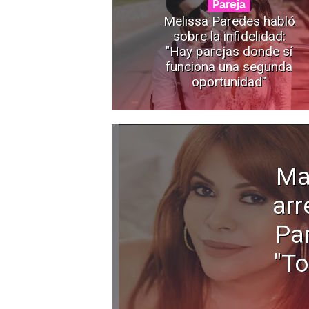
Pareja
Melissa Paredes habló
sobre la infidelidad:
"Hay parejas donde sí
funciona una segunda
oportunidad"
Ma
arr
Pa
"To