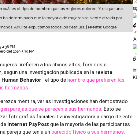
 cuál es el tipo de hombre que las mujeres quieren. Y es que una
o ha determinado que la mayoría de mujeres se siente atraída por
4
manos. Aquí te explicamos todos los detalles. |
Fuente:
Google
9 4:38 PM
ero del 2019 5:30 PM
5
mujeres prefieren a los chicos altos, fornidos e
n, según una investigación publicada en la
revista
nd Human Behavior
el tipo de
hombre que prefieren las
us hermanos.
parezca mentira, varias investigaciones han demostrado
igen parejas que se parecen a sus hermanos.
Esto se
zar fotografías faciales. La investigadora a cargo de este
l de
Internet PsyPost
que la mayoría de las participantes
na pareja que tenía un
parecido físico a sus hermanos.