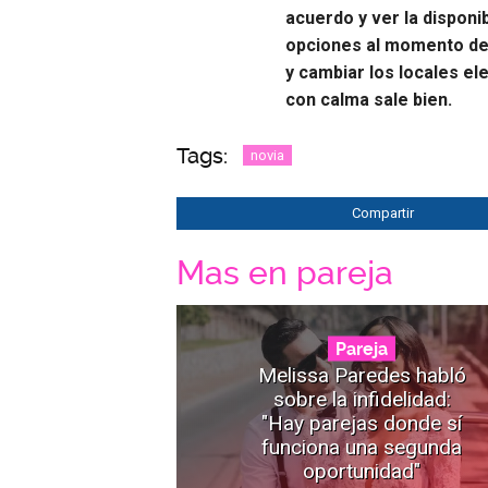
acuerdo y ver la disponib
opciones al momento de e
y cambiar los locales e
con calma sale bien.
Tags:
novia
Compartir
Mas en pareja
Pareja
Melissa Paredes habló
sobre la infidelidad:
"Hay parejas donde sí
funciona una segunda
oportunidad"