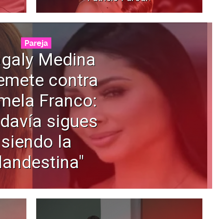
Pareja
galy Medina
emete contra
mela Franco:
davía sigues
siendo la
landestina"