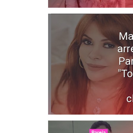
Ma
arr
Pa
"To
c
Pareja