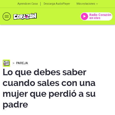
Aprendo en Casa
Descarga AudioPlayer
Más estaciones
Radio Corazón
en vivo
PAREJA
Lo que debes saber
cuando sales con una
mujer que perdió a su
padre