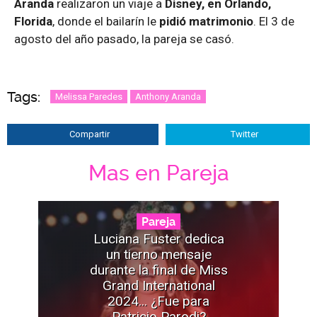
Aranda
realizaron un viaje a
Disney, en Orlando,
Florida
, donde el bailarín le
pidió matrimonio
. El 3 de
agosto del año pasado, la pareja se casó.
Tags:
Melissa Paredes
Anthony Aranda
Compartir
Twitter
Mas en Pareja
Pareja
Luciana Fuster dedica
un tierno mensaje
durante la final de Miss
Grand International
2024... ¿Fue para
Patricio Parodi?