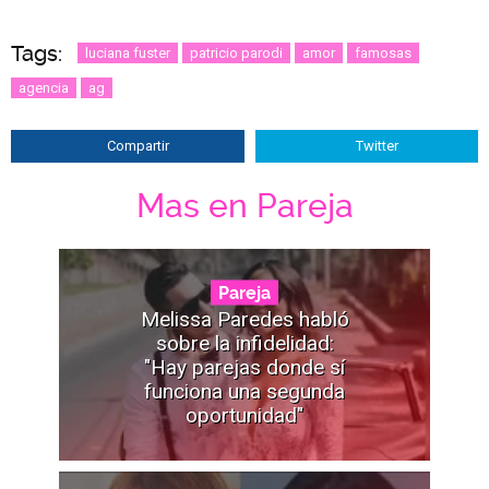
Tags:
luciana fuster
patricio parodi
amor
famosas
agencia
ag
Compartir
Twitter
Mas en Pareja
Pareja
Melissa Paredes habló
sobre la infidelidad:
"Hay parejas donde sí
funciona una segunda
oportunidad"