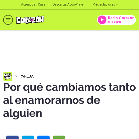
Aprendo en Casa
Descarga AudioPlayer
Más estaciones
Radio Corazón
en vivo
PAREJA
Por qué cambiamos tanto
al enamorarnos de
alguien