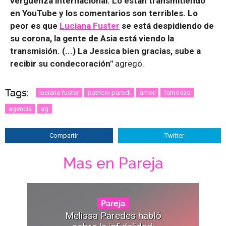
vergüenza internacional. Lo están transmitiendo
en YouTube y los comentarios son terribles. Lo
peor es que
Luciana Fuster
se está despidiendo de
su corona, la gente de Asia está viendo la
transmisión. (...) La Jessica bien gracias, sube a
recibir su condecoración"
agregó.
Tags:
luciana fuster
patricio parodi
amor
famosas
agencia
ag
Compartir
Twitter
Mas en Pareja
Pareja
Melissa Paredes habló