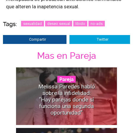
que alteren la inapetencia sexual.
Tags:
sexualidad
deseo sexual
libido
no-ads
Compartir
Twitter
Mas en Pareja
Pareja
Melissa Paredes habló
sobre la infidelidad:
"Hay parejas donde sí
funciona una segunda
oportunidad"