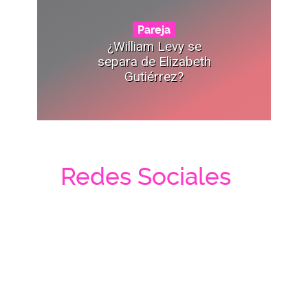
Pareja
¿William Levy se
separa de Elizabeth
Gutiérrez?
Redes Sociales