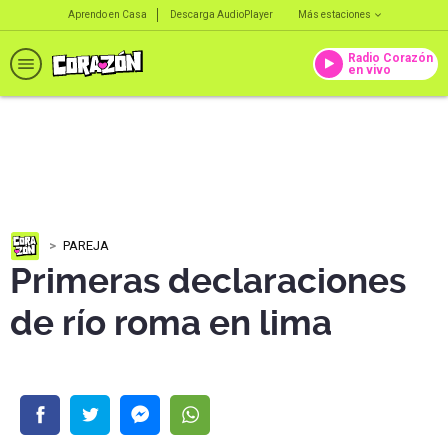
Aprendo en Casa
Descarga AudioPlayer
Más estaciones
Radio Corazón
en vivo
PAREJA
Primeras declaraciones
de río roma en lima